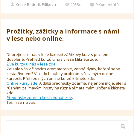
Xenie Bodorík Pilíkova
4958x
0
Komentářů
Prožitky, zážitky a informace s námi
v lese nebo online.
Dopřejte si u nás v lese luxusní zážitkový kurz s pocitem
dovolené. Přehled kurzů u nás v lese klikněte zde:
Živé kurzy u nás v lese zde
.
Zaujala vás v článcích aromaterapie, vonné dýmy, koření nebo
cesta životem? Více do hloubky probírám vše v mých online
kurzech. Přehled mých online kurzů klikněte zde:
Online kurzy zde
. A další přednášky zdarma, nejenom moje, ale i s
různými zajímavými hosty na různá témata mám uložené klikněte
zde:
Přednášky zdarma ke shlédnutí zde
.
Těším se na vás.