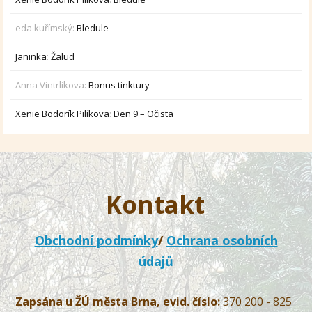
eda kuřímský
:
Bledule
Janinka
:
Žalud
Anna Vintrlikova
:
Bonus tinktury
Xenie Bodorík Pilíkova
:
Den 9 – Očista
Kontakt
Obchodní podmínky
/
Ochrana osobních
údajů
Zapsána u ŽÚ města Brna, evid. číslo:
370 200 - 825