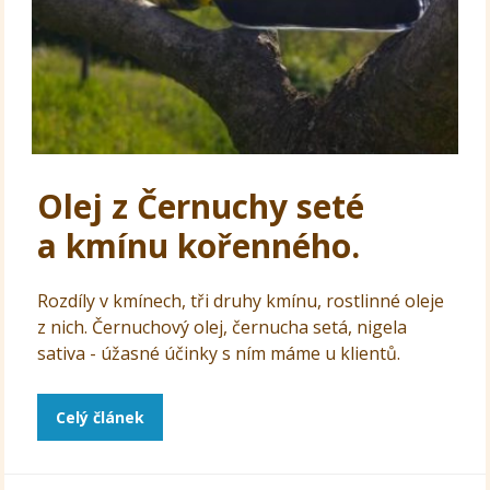
Olej z Černuchy seté
a kmínu kořenného.
Rozdíly v kmínech, tři druhy kmínu, rostlinné oleje
z nich. Černuchový olej, černucha setá, nigela
sativa - úžasné účinky s ním máme u klientů.
Celý článek