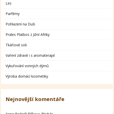
Les
Parfémy
Pohlazení na Duši
Prales Platbos z Jižní Afriky
Tkáňové soli
Vaření zdravě i s aromaterapií
Vykuřování vonných dýmů
Výroba domácí kosmetiky
Nejnovější komentáře
Xenie Bodorík Pilíkova
:
Bledule