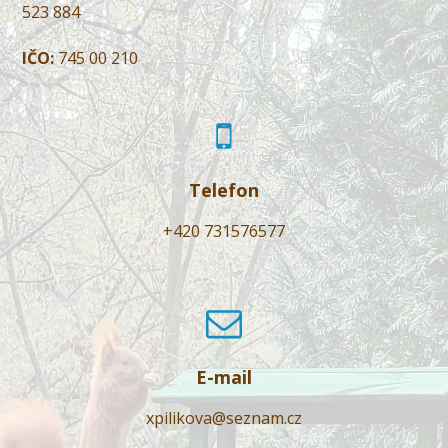
523 884
IČO:
745 00 210
Telefon
+420 731576577
E-mail
xpilikova@seznam.cz