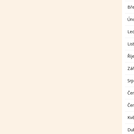
Bř
Ún
Le
Lis
Říj
Zář
Sr
Če
Če
Kv
Du