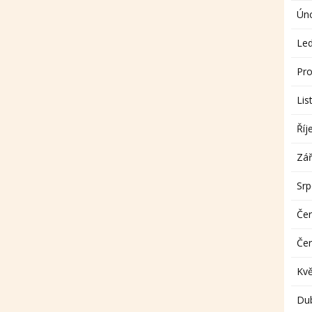
Ún
Le
Pro
Lis
Říj
Zář
Sr
Če
Če
Kv
Du