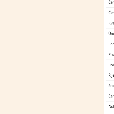
Če
Če
Kv
Ún
Le
Pro
Lis
Říj
Sr
Če
Du