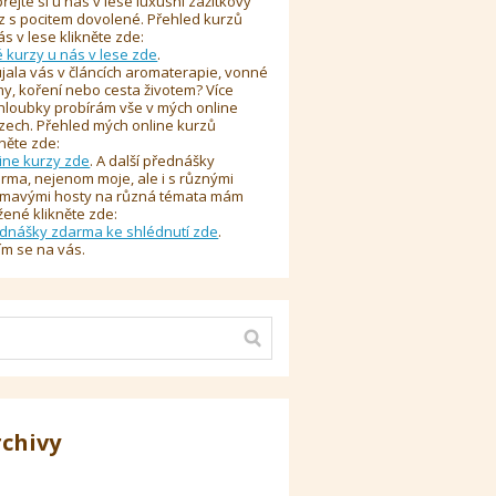
řejte si u nás v lese luxusní zážitkový
z s pocitem dovolené. Přehled kurzů
ás v lese klikněte zde:
é kurzy u nás v lese zde
.
jala vás v článcích aromaterapie, vonné
y, koření nebo cesta životem? Více
hloubky probírám vše v mých online
zech. Přehled mých online kurzů
kněte zde:
ine kurzy zde
. A další přednášky
rma, nejenom moje, ale i s různými
ímavými hosty na různá témata mám
žené klikněte zde:
dnášky zdarma ke shlédnutí zde
.
ím se na vás.
rchivy