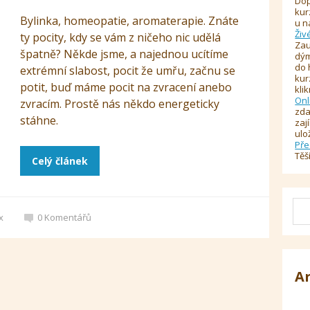
Dop
kur
Bylinka, homeopatie, aromaterapie. Znáte
u n
Živ
ty pocity, kdy se vám z ničeho nic udělá
Zau
špatně? Někde jsme, a najednou ucítíme
dým
do 
extrémní slabost, pocit že umřu, začnu se
kur
potit, buď máme pocit na zvracení anebo
kli
Onl
zvracím. Prostě nás někdo energeticky
zda
stáhne.
zaj
ulo
Pře
Těš
Celý článek
x
0
Komentářů
A