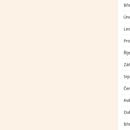
Bř
Ún
Le
Pro
Říj
Zář
Sr
Če
Kv
Du
Bř