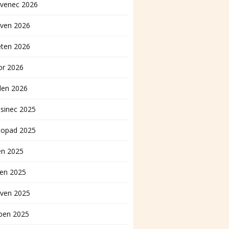
rvenec 2026
rven 2026
ěten 2026
or 2026
den 2026
sinec 2025
topad 2025
en 2025
pen 2025
rven 2025
ben 2025