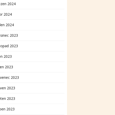
ezen 2024
or 2024
den 2024
sinec 2023
topad 2023
en 2023
pen 2023
rvenec 2023
rven 2023
ěten 2023
ben 2023