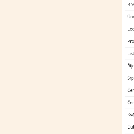
Bř
Ún
Le
Pro
Lis
Říj
Sr
Če
Če
Kv
Du