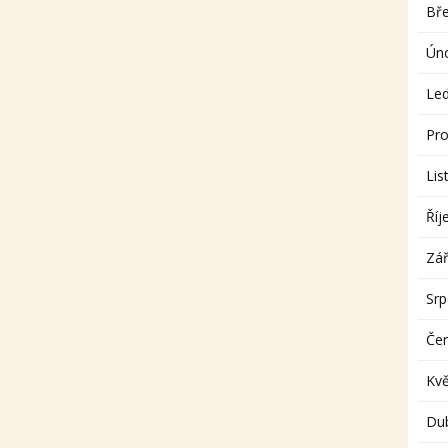
Bř
Ún
Le
Pro
Lis
Říj
Zář
Sr
Če
Kv
Du