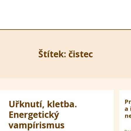
Štítek: čistec
Pr
Uřknutí, kletba.
a 
Energetický
ne
vampírismus