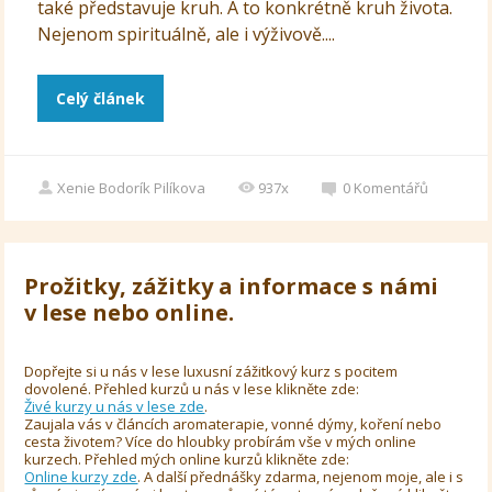
také představuje kruh. A to konkrétně kruh života.
Nejenom spirituálně, ale i výživově....
Celý článek
Xenie Bodorík Pilíkova
937x
0
Komentářů
Prožitky, zážitky a informace s námi
v lese nebo online.
Dopřejte si u nás v lese luxusní zážitkový kurz s pocitem
dovolené. Přehled kurzů u nás v lese klikněte zde:
Živé kurzy u nás v lese zde
.
Zaujala vás v článcích aromaterapie, vonné dýmy, koření nebo
cesta životem? Více do hloubky probírám vše v mých online
kurzech. Přehled mých online kurzů klikněte zde:
Online kurzy zde
. A další přednášky zdarma, nejenom moje, ale i s