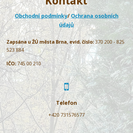
Kontakt
Obchodní podmínky
/
Ochrana osobních
údajů
Zapsána u ŽÚ města Brna, evid. číslo:
370 200 - 825
523 884
IČO:
745 00 210
Telefon
+420 731576577