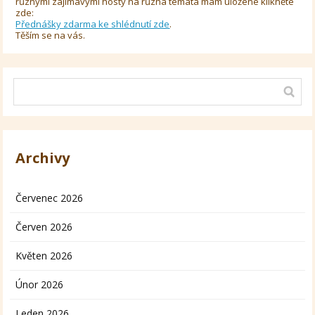
různými zajímavými hosty na různá témata mám uložené klikněte
zde:
Přednášky zdarma ke shlédnutí zde
.
Těším se na vás.
Archivy
Červenec 2026
Červen 2026
Květen 2026
Únor 2026
Leden 2026