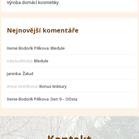
Výroba domácí kosmetiky
Nejnovější komentáře
Xenie Bodorík Pilíkova
:
Bledule
eda kuřímský
:
Bledule
Janinka
:
Žalud
Anna Vintrlikova
:
Bonus tinktury
Xenie Bodorík Pilíkova
:
Den 9 – Očista