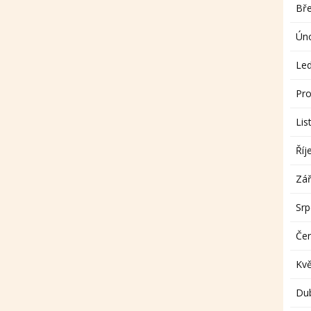
Bř
Ún
Le
Pro
Lis
Říj
Zář
Sr
Če
Kv
Du