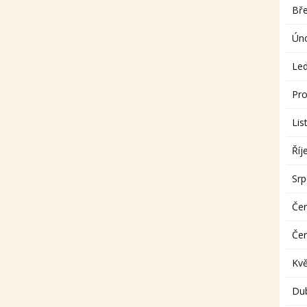
Bř
Ún
Le
Pro
Lis
Říj
Sr
Če
Če
Kv
Du