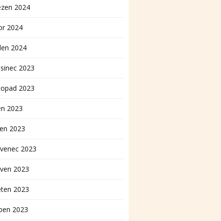
ezen 2024
or 2024
den 2024
sinec 2023
topad 2023
en 2023
pen 2023
rvenec 2023
rven 2023
ěten 2023
ben 2023