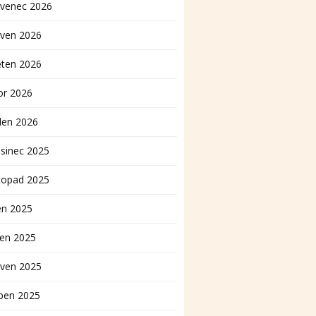
rvenec 2026
rven 2026
ěten 2026
or 2026
den 2026
sinec 2025
topad 2025
en 2025
pen 2025
rven 2025
ben 2025