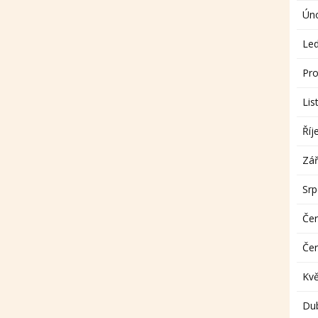
Ún
Le
Pro
Lis
Říj
Zář
Sr
Če
Če
Kv
Du