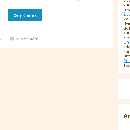
Dop
kur
u n
Živ
Celý článek
Zau
dým
do 
kur
kli
x
0
Komentářů
Onl
zda
zaj
ulo
Pře
Těš
A