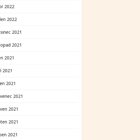
or 2022
den 2022
sinec 2021
topad 2021
en 2021
í 2021
pen 2021
rvenec 2021
rven 2021
ěten 2021
ben 2021