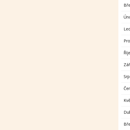
Bř
Ún
Le
Pro
Říj
Zář
Sr
Če
Kv
Du
Bř