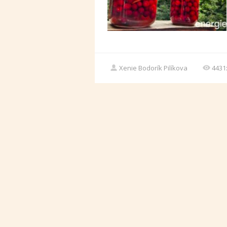
Xenie Bodorík Pilíkova
4431