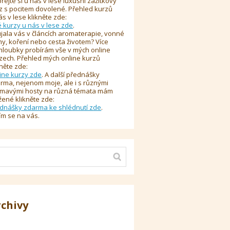
řejte si u nás v lese luxusní zážitkový
z s pocitem dovolené. Přehled kurzů
ás v lese klikněte zde:
é kurzy u nás v lese zde
.
jala vás v článcích aromaterapie, vonné
y, koření nebo cesta životem? Více
hloubky probírám vše v mých online
zech. Přehled mých online kurzů
kněte zde:
ine kurzy zde
. A další přednášky
rma, nejenom moje, ale i s různými
ímavými hosty na různá témata mám
žené klikněte zde:
dnášky zdarma ke shlédnutí zde
.
ím se na vás.
rchivy