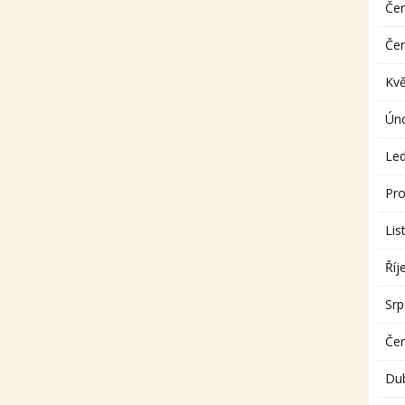
Če
Če
Kv
Ún
Le
Pro
Lis
Říj
Sr
Če
Du