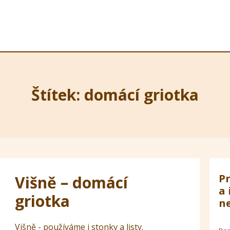
Štítek: domácí griotka
Pr
Višně – domácí
a 
griotka
ne
Višně - používáme i stonky a listy.