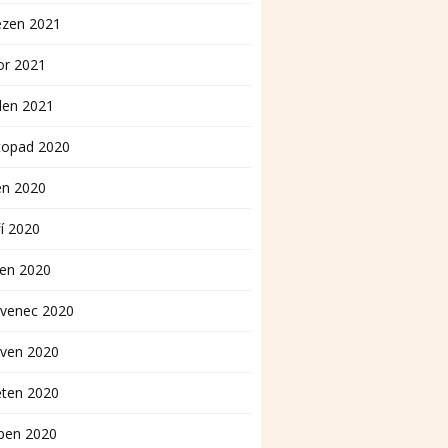
ezen 2021
or 2021
den 2021
topad 2020
en 2020
í 2020
pen 2020
rvenec 2020
rven 2020
ěten 2020
ben 2020