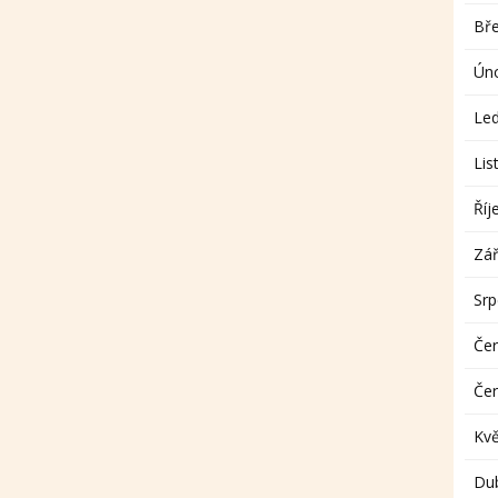
Bř
Ún
Le
Lis
Říj
Zář
Sr
Če
Če
Kv
Du