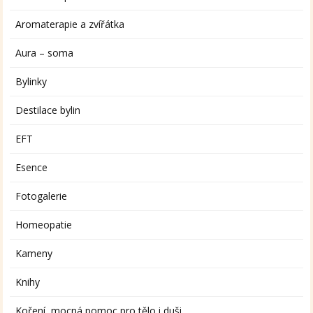
Aromaterapie a zvířátka
Aura – soma
Bylinky
Destilace bylin
EFT
Esence
Fotogalerie
Homeopatie
Kameny
Knihy
Koření, mocná pomoc pro tělo i duši