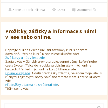
Xenie Bodorík Pilíkova
2278x
0
Komentářů
Prožitky, zážitky a informace s námi
v lese nebo online.
Dopřejte si u nás v lese luxusní zážitkový kurz s pocitem
dovolené. Přehled kurzů u nás v lese klikněte zde:
Živé kurzy u nás v lese zde
.
Zaujala vás v článcích aromaterapie, vonné dýmy, koření nebo
cesta životem? Více do hloubky probírám vše v mých online
kurzech. Přehled mých online kurzů klikněte zde:
Online kurzy zde
. A další přednášky zdarma, nejenom moje, ale i s
různými zajímavými hosty na různá témata mám uložené klikněte
zde:
Přednášky zdarma ke shlédnutí zde
.
Těším se na vás.