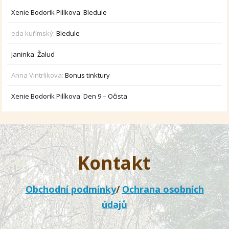
Xenie Bodorík Pilíkova
:
Bledule
eda kuřímský
:
Bledule
Janinka
:
Žalud
Anna Vintrlikova
:
Bonus tinktury
Xenie Bodorík Pilíkova
:
Den 9 – Očista
Kontakt
Obchodní podmínky
/
Ochrana osobních
údajů