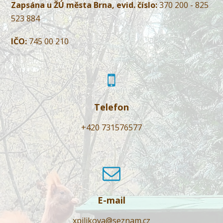
Zapsána u ŽÚ města Brna, evid. číslo:
370 200 - 825
523 884
IČO:
745 00 210
Telefon
+420 731576577
E-mail
xpilikova@seznam.cz