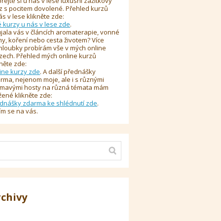
řejte si u nás v lese luxusní zážitkový
z s pocitem dovolené. Přehled kurzů
ás v lese klikněte zde:
é kurzy u nás v lese zde
.
jala vás v článcích aromaterapie, vonné
y, koření nebo cesta životem? Více
hloubky probírám vše v mých online
zech. Přehled mých online kurzů
kněte zde:
ine kurzy zde
. A další přednášky
rma, nejenom moje, ale i s různými
ímavými hosty na různá témata mám
žené klikněte zde:
dnášky zdarma ke shlédnutí zde
.
ím se na vás.
rchivy