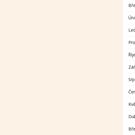
Bř
Ún
Le
Pro
Říj
Zář
Sr
Če
Kv
Du
Bř