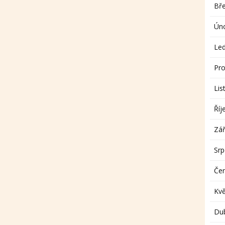
Bř
Ún
Le
Pro
Lis
Říj
Zář
Sr
Če
Kv
Du