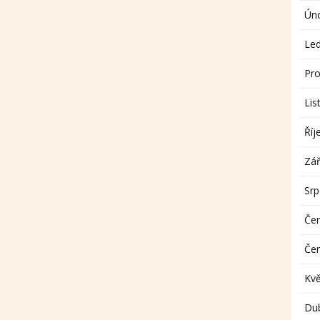
Ún
Le
Pro
Lis
Říj
Zář
Sr
Če
Če
Kv
Du