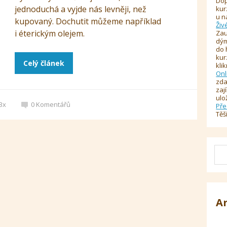
Dop
jednoduchá a vyjde nás levněji, než
kur
u n
kupovaný. Dochutit můžeme například
Živ
i éterickým olejem.
Zau
dým
do 
kur
Celý článek
kli
Onl
zda
zaj
ulo
3x
0
Komentářů
Pře
Těš
A