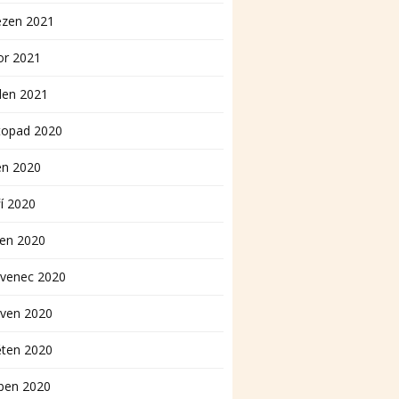
ezen 2021
or 2021
den 2021
topad 2020
en 2020
í 2020
pen 2020
rvenec 2020
rven 2020
ěten 2020
ben 2020