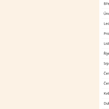
Bř
Ún
Le
Pro
Lis
Říj
Sr
Če
Če
Kv
Du