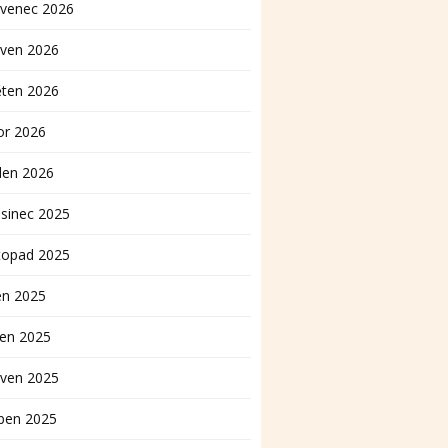
rvenec 2026
rven 2026
ěten 2026
or 2026
den 2026
sinec 2025
topad 2025
en 2025
pen 2025
rven 2025
ben 2025