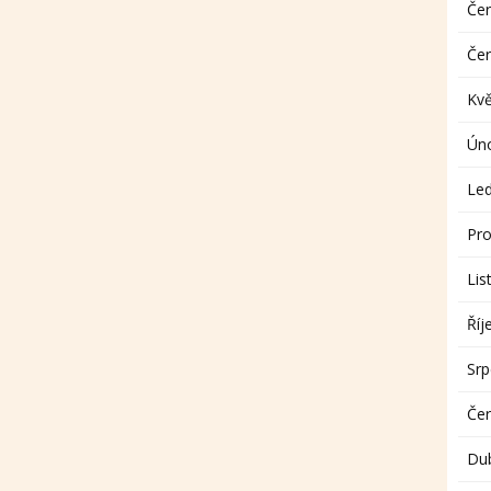
Če
Če
Kv
Ún
Le
Pro
Lis
Říj
Sr
Če
Du