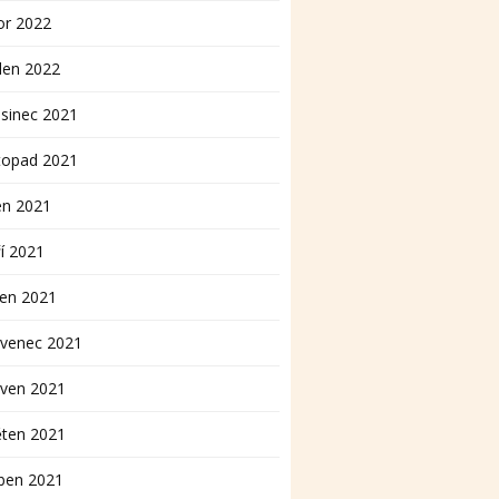
or 2022
den 2022
sinec 2021
topad 2021
en 2021
í 2021
pen 2021
rvenec 2021
rven 2021
ěten 2021
ben 2021