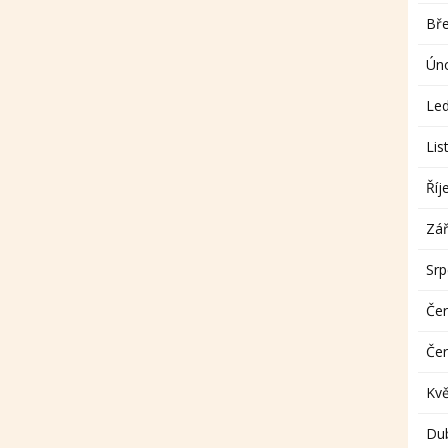
Bř
Ún
Le
Lis
Říj
Zář
Sr
Če
Če
Kv
Du