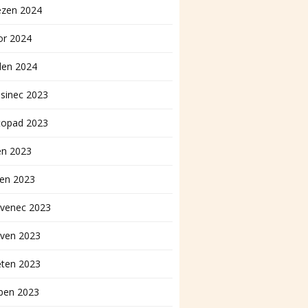
ezen 2024
or 2024
den 2024
sinec 2023
topad 2023
en 2023
pen 2023
rvenec 2023
rven 2023
ěten 2023
ben 2023