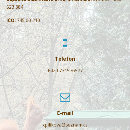
523 884
IČO:
745 00 210
Telefon
+420 731576577
E-mail
xpilikova@seznam.cz