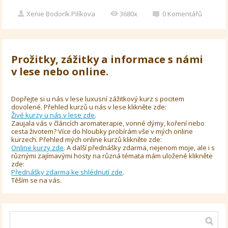
Xenie Bodorík Pilíkova
3680x
0
Komentářů
Prožitky, zážitky a informace s námi
v lese nebo online.
Dopřejte si u nás v lese luxusní zážitkový kurz s pocitem
dovolené. Přehled kurzů u nás v lese klikněte zde:
Živé kurzy u nás v lese zde
.
Zaujala vás v článcích aromaterapie, vonné dýmy, koření nebo
cesta životem? Více do hloubky probírám vše v mých online
kurzech. Přehled mých online kurzů klikněte zde:
Online kurzy zde
. A další přednášky zdarma, nejenom moje, ale i s
různými zajímavými hosty na různá témata mám uložené klikněte
zde:
Přednášky zdarma ke shlédnutí zde
.
Těším se na vás.