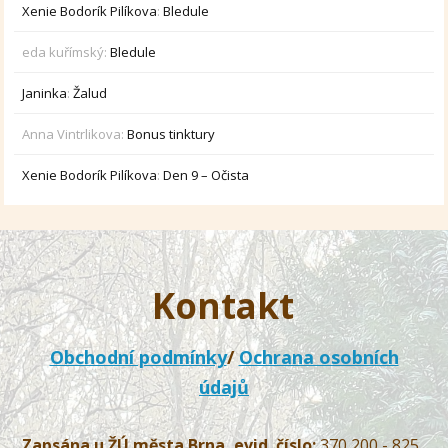
Xenie Bodorík Pilíkova
:
Bledule
eda kuřímský
:
Bledule
Janinka
:
Žalud
Anna Vintrlikova
:
Bonus tinktury
Xenie Bodorík Pilíkova
:
Den 9 – Očista
Kontakt
Obchodní podmínky
/
Ochrana osobních
údajů
Zapsána u ŽÚ města Brna, evid. číslo:
370 200 - 825