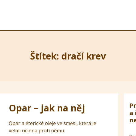
Štítek: dračí krev
Pr
Opar – jak na něj
a 
ne
Opar a éterické oleje ve směsi, která je
velmi účinná proti němu.