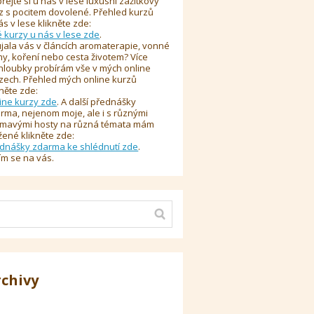
řejte si u nás v lese luxusní zážitkový
z s pocitem dovolené. Přehled kurzů
ás v lese klikněte zde:
é kurzy u nás v lese zde
.
jala vás v článcích aromaterapie, vonné
y, koření nebo cesta životem? Více
hloubky probírám vše v mých online
zech. Přehled mých online kurzů
kněte zde:
ine kurzy zde
. A další přednášky
rma, nejenom moje, ale i s různými
ímavými hosty na různá témata mám
žené klikněte zde:
dnášky zdarma ke shlédnutí zde
.
ím se na vás.
rchivy