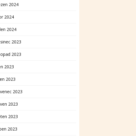
ezen 2024
or 2024
den 2024
sinec 2023
topad 2023
en 2023
pen 2023
rvenec 2023
rven 2023
ěten 2023
ben 2023