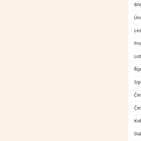
Bř
Ún
Le
Pro
Lis
Říj
Sr
Če
Če
Kv
Du