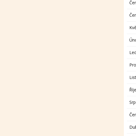
Če
Če
Kv
Ún
Le
Pro
Lis
Říj
Sr
Če
Du