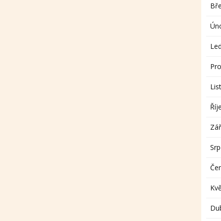
Bř
Ún
Le
Pro
Lis
Říj
Zář
Sr
Če
Kv
Du