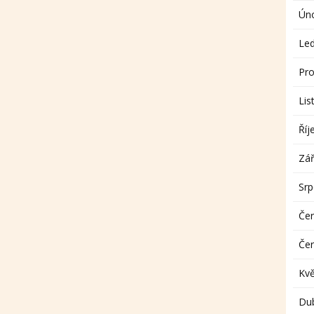
Ún
Le
Pro
Lis
Říj
Zář
Sr
Če
Če
Kv
Du