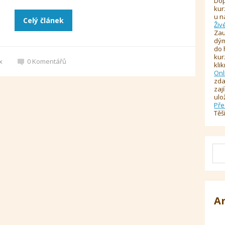
Dop
kur
u n
Celý článek
Živ
Zau
dým
do 
kur
x
0
Komentářů
kli
Onl
zda
zaj
ulo
Pře
Těš
A