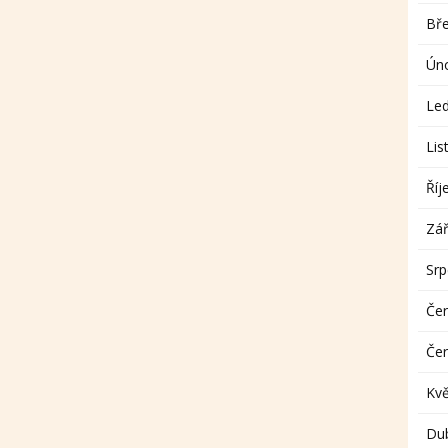
Bř
Ún
Le
Lis
Říj
Zář
Sr
Če
Če
Kv
Du