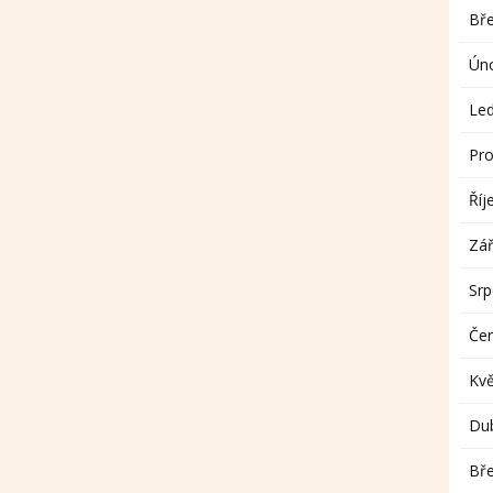
Bř
Ún
Le
Pro
Říj
Zář
Sr
Če
Kv
Du
Bř