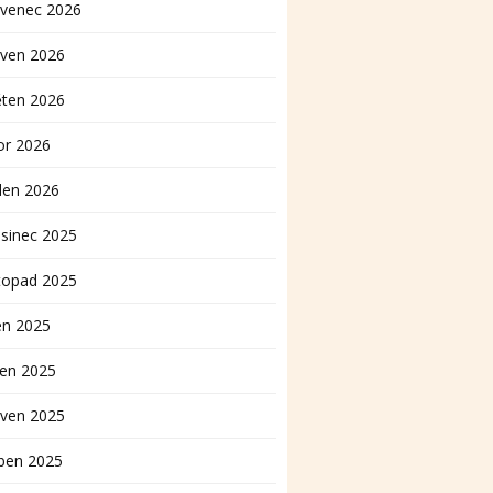
rvenec 2026
rven 2026
ěten 2026
or 2026
den 2026
sinec 2025
topad 2025
en 2025
pen 2025
rven 2025
ben 2025