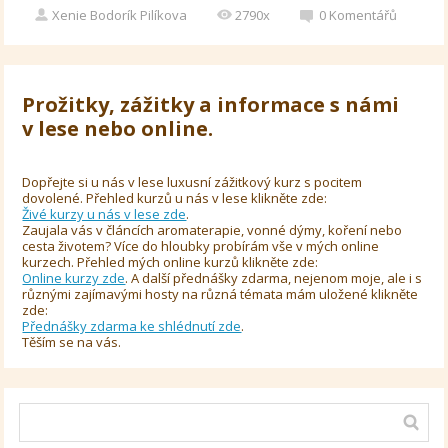
Xenie Bodorík Pilíkova
2790x
0
Komentářů
Prožitky, zážitky a informace s námi
v lese nebo online.
Dopřejte si u nás v lese luxusní zážitkový kurz s pocitem
dovolené. Přehled kurzů u nás v lese klikněte zde:
Živé kurzy u nás v lese zde
.
Zaujala vás v článcích aromaterapie, vonné dýmy, koření nebo
cesta životem? Více do hloubky probírám vše v mých online
kurzech. Přehled mých online kurzů klikněte zde:
Online kurzy zde
. A další přednášky zdarma, nejenom moje, ale i s
různými zajímavými hosty na různá témata mám uložené klikněte
zde:
Přednášky zdarma ke shlédnutí zde
.
Těším se na vás.