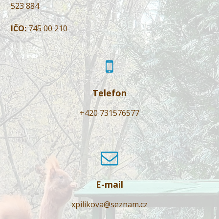
523 884
IČO:
745 00 210
Telefon
+420 731576577
E-mail
xpilikova@seznam.cz