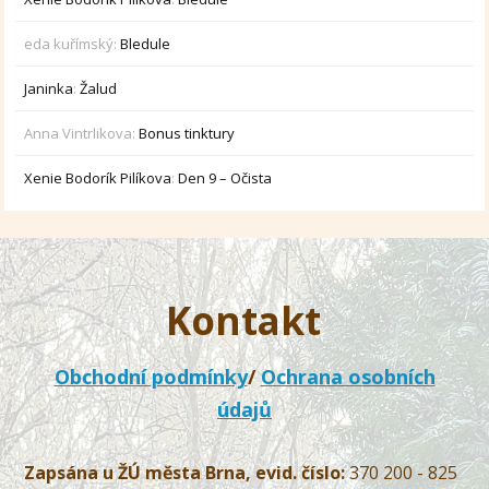
eda kuřímský
:
Bledule
Janinka
:
Žalud
Anna Vintrlikova
:
Bonus tinktury
Xenie Bodorík Pilíkova
:
Den 9 – Očista
Kontakt
Obchodní podmínky
/
Ochrana osobních
údajů
Zapsána u ŽÚ města Brna, evid. číslo:
370 200 - 825