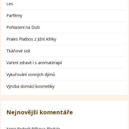
Les
Parfémy
Pohlazení na Duši
Prales Platbos z Jižní Afriky
Tkáňové soli
Vaření zdravě i s aromaterapií
Vykuřování vonných dýmů
Výroba domácí kosmetiky
Nejnovější komentáře
Xenie Bodorík Pilíkova
:
Bledule