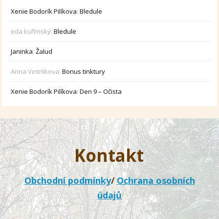
Xenie Bodorík Pilíkova
:
Bledule
eda kuřímský
:
Bledule
Janinka
:
Žalud
Anna Vintrlikova
:
Bonus tinktury
Xenie Bodorík Pilíkova
:
Den 9 – Očista
Kontakt
Obchodní podmínky
/
Ochrana osobních
údajů