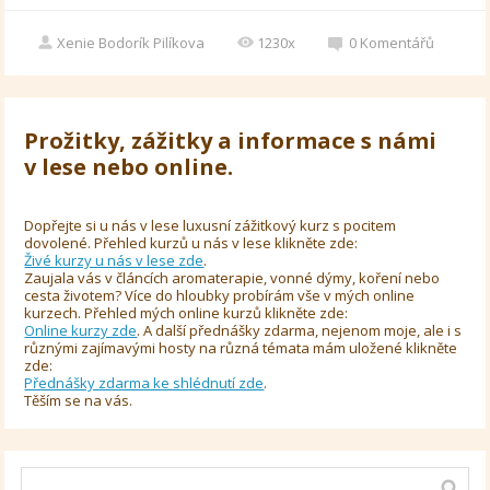
Xenie Bodorík Pilíkova
1230x
0
Komentářů
Prožitky, zážitky a informace s námi
v lese nebo online.
Dopřejte si u nás v lese luxusní zážitkový kurz s pocitem
dovolené. Přehled kurzů u nás v lese klikněte zde:
Živé kurzy u nás v lese zde
.
Zaujala vás v článcích aromaterapie, vonné dýmy, koření nebo
cesta životem? Více do hloubky probírám vše v mých online
kurzech. Přehled mých online kurzů klikněte zde:
Online kurzy zde
. A další přednášky zdarma, nejenom moje, ale i s
různými zajímavými hosty na různá témata mám uložené klikněte
zde:
Přednášky zdarma ke shlédnutí zde
.
Těším se na vás.