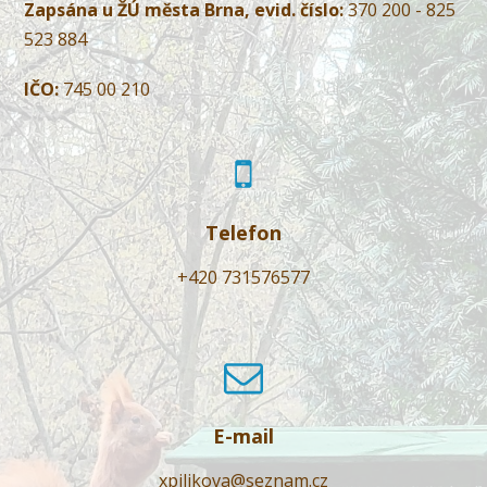
Zapsána u ŽÚ města Brna, evid. číslo:
370 200 - 825
523 884
IČO:
745 00 210
Telefon
+420 731576577
E-mail
xpilikova@seznam.cz