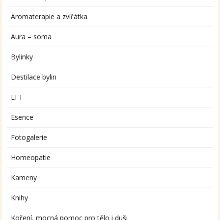
Aromaterapie a zvířátka
Aura – soma
Bylinky
Destilace bylin
EFT
Esence
Fotogalerie
Homeopatie
Kameny
Knihy
Koření, mocná pomoc pro tělo i duši