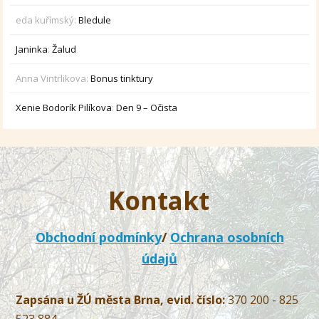
eda kuřímský
:
Bledule
Janinka
:
Žalud
Anna Vintrlikova
:
Bonus tinktury
Xenie Bodorík Pilíkova
:
Den 9 – Očista
Kontakt
Obchodní podmínky
/
Ochrana osobních
údajů
Zapsána u ŽÚ města Brna, evid. číslo:
370 200 - 825
523 884