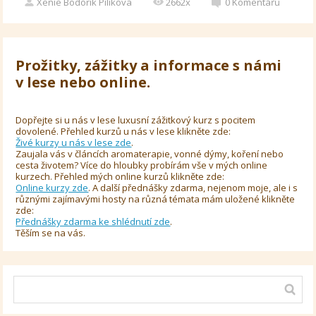
Xenie Bodorík Pilíkova
2662x
0
Komentářů
Prožitky, zážitky a informace s námi
v lese nebo online.
Dopřejte si u nás v lese luxusní zážitkový kurz s pocitem
dovolené. Přehled kurzů u nás v lese klikněte zde:
Živé kurzy u nás v lese zde
.
Zaujala vás v článcích aromaterapie, vonné dýmy, koření nebo
cesta životem? Více do hloubky probírám vše v mých online
kurzech. Přehled mých online kurzů klikněte zde:
Online kurzy zde
. A další přednášky zdarma, nejenom moje, ale i s
různými zajímavými hosty na různá témata mám uložené klikněte
zde:
Přednášky zdarma ke shlédnutí zde
.
Těším se na vás.