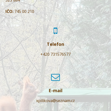
IČO:
745 00 210
Telefon
+420 731576577
E-mail
xpilikova@seznam.cz