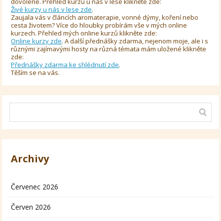
dovolené. Přehled kurzů u nás v lese klikněte zde:
Živé kurzy u nás v lese zde
.
Zaujala vás v článcích aromaterapie, vonné dýmy, koření nebo
cesta životem? Více do hloubky probírám vše v mých online
kurzech. Přehled mých online kurzů klikněte zde:
Online kurzy zde
. A další přednášky zdarma, nejenom moje, ale i s
různými zajímavými hosty na různá témata mám uložené klikněte
zde:
Přednášky zdarma ke shlédnutí zde
.
Těším se na vás.
Archivy
Červenec 2026
Červen 2026