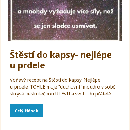
Štěstí do kapsy- nejlépe
u prdele
Voňavý recept na Štěstí do kapsy. Nejlépe
u prdele. TOHLE moje "duchovní" moudro v sobě
skrývá neskutečnou ÚLEVU a svobodu přátelé.
Celý článek