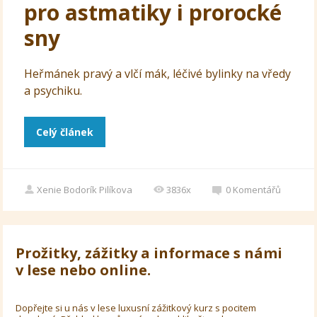
pro astmatiky i prorocké
sny
Heřmánek pravý a vlčí mák, léčivé bylinky na vředy
a psychiku.
Celý článek
Xenie Bodorík Pilíkova
3836x
0
Komentářů
Prožitky, zážitky a informace s námi
v lese nebo online.
Dopřejte si u nás v lese luxusní zážitkový kurz s pocitem