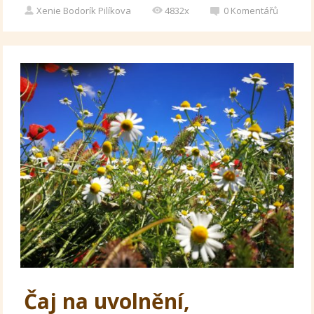
Xenie Bodorík Pilíkova
4832x
0
Komentářů
Čaj na uvolnění,