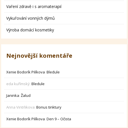
Vaření zdravě i s aromaterapií
Vykuřování vonných dýmů
Výroba domácí kosmetiky
Nejnovější komentáře
Xenie Bodorík Pilíkova
:
Bledule
eda kuřímský
:
Bledule
Janinka
:
Žalud
Anna Vintrlikova
:
Bonus tinktury
Xenie Bodorík Pilíkova
:
Den 9 – Očista