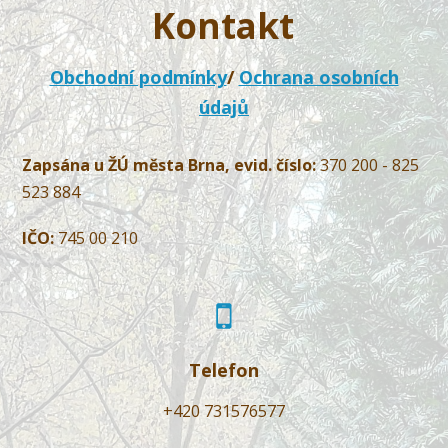
Kontakt
Obchodní podmínky
/
Ochrana osobních
údajů
Zapsána u ŽÚ města Brna, evid. číslo:
370 200 - 825
523 884
IČO:
745 00 210
Telefon
+420 731576577