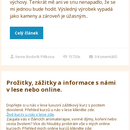
výchovy. Tenkrát mě ani ve snu nenapadlo, že se
mi jednou bude hodit. Výsledný výrobek vypadá
jako kameny a zároveň je úžasným...
Celý článek
Xenie Bodorík Pilíkova
15720x
0
Komentářů
Prožitky, zážitky a informace s námi
v lese nebo online.
Dopřejte si u nás v lese luxusní zážitkový kurz s pocitem
dovolené. Přehled kurzů u nás v lese klikněte zde:
Živé kurzy u nás v lese zde
.
Zaujala vás v článcích aromaterapie, vonné dýmy, koření nebo
cesta životem? Více do hloubky probírám vše v mých online
kurzech. Přehled mých online kurzů klikněte zde: