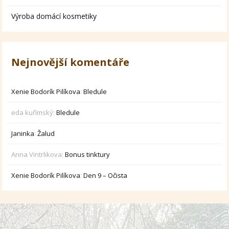
Výroba domácí kosmetiky
Nejnovější komentáře
Xenie Bodorík Pilíkova
:
Bledule
eda kuřímský
:
Bledule
Janinka
:
Žalud
Anna Vintrlikova
:
Bonus tinktury
Xenie Bodorík Pilíkova
:
Den 9 – Očista