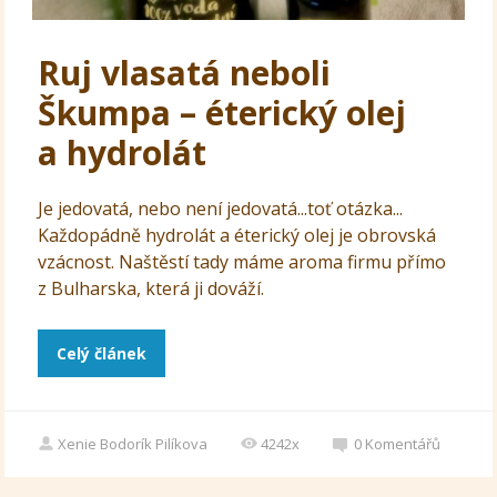
Ruj vlasatá neboli
Škumpa – éterický olej
a hydrolát
Je jedovatá, nebo není jedovatá...toť otázka...
Každopádně hydrolát a éterický olej je obrovská
vzácnost. Naštěstí tady máme aroma firmu přímo
z Bulharska, která ji dováží.
Celý článek
Xenie Bodorík Pilíkova
4242x
0
Komentářů