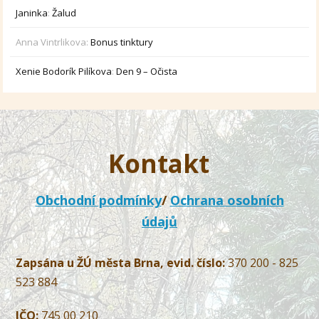
Janinka
:
Žalud
Anna Vintrlikova
:
Bonus tinktury
Xenie Bodorík Pilíkova
:
Den 9 – Očista
Kontakt
Obchodní podmínky
/
Ochrana osobních
údajů
Zapsána u ŽÚ města Brna, evid. číslo:
370 200 - 825
523 884
IČO:
745 00 210