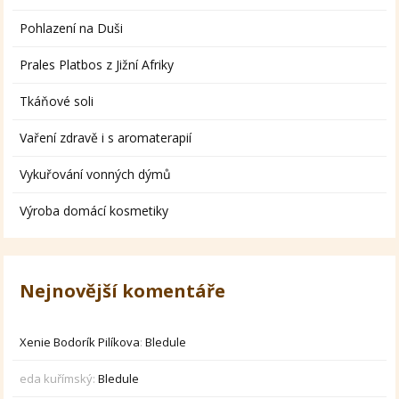
Pohlazení na Duši
Prales Platbos z Jižní Afriky
Tkáňové soli
Vaření zdravě i s aromaterapií
Vykuřování vonných dýmů
Výroba domácí kosmetiky
Nejnovější komentáře
Xenie Bodorík Pilíkova
:
Bledule
eda kuřímský
:
Bledule