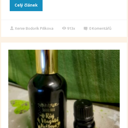
Celý článek
Xenie Bodorík Pilíkova
913x
0
Komentářů