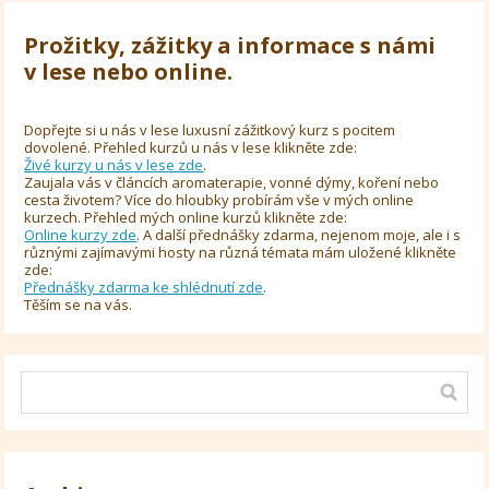
Prožitky, zážitky a informace s námi
v lese nebo online.
Dopřejte si u nás v lese luxusní zážitkový kurz s pocitem
dovolené. Přehled kurzů u nás v lese klikněte zde:
Živé kurzy u nás v lese zde
.
Zaujala vás v článcích aromaterapie, vonné dýmy, koření nebo
cesta životem? Více do hloubky probírám vše v mých online
kurzech. Přehled mých online kurzů klikněte zde:
Online kurzy zde
. A další přednášky zdarma, nejenom moje, ale i s
různými zajímavými hosty na různá témata mám uložené klikněte
zde:
Přednášky zdarma ke shlédnutí zde
.
Těším se na vás.