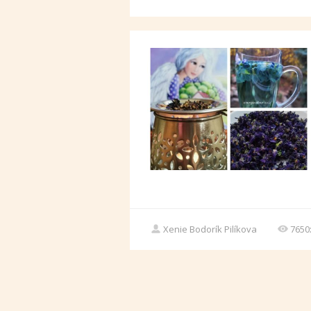
Xenie Bodorík Pilíkova
7650