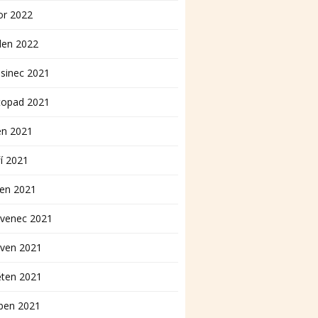
or 2022
den 2022
sinec 2021
topad 2021
en 2021
í 2021
pen 2021
rvenec 2021
rven 2021
ěten 2021
ben 2021