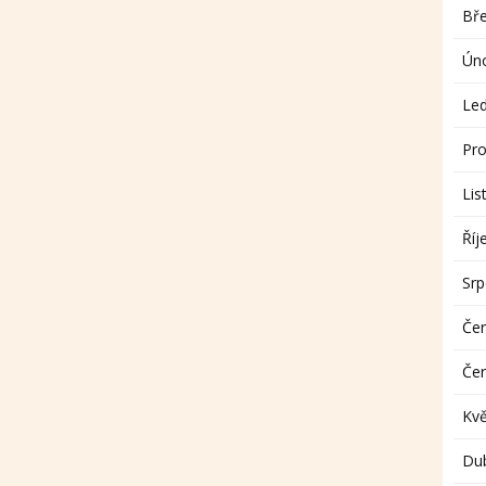
Bř
Ún
Le
Pro
Lis
Říj
Sr
Če
Če
Kv
Du