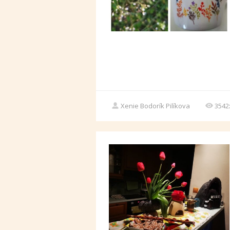
Xenie Bodorík Pilíkova
3542