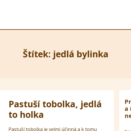
Štítek: jedlá bylinka
Pr
Pastuší tobolka, jedlá
a 
to holka
ne
Pastuší tobolka je velmi účinná a k tomu