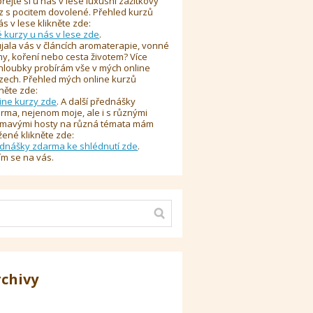
řejte si u nás v lese luxusní zážitkový
z s pocitem dovolené. Přehled kurzů
ás v lese klikněte zde:
é kurzy u nás v lese zde
.
jala vás v článcích aromaterapie, vonné
y, koření nebo cesta životem? Více
hloubky probírám vše v mých online
zech. Přehled mých online kurzů
kněte zde:
ine kurzy zde
. A další přednášky
rma, nejenom moje, ale i s různými
ímavými hosty na různá témata mám
žené klikněte zde:
dnášky zdarma ke shlédnutí zde
.
ím se na vás.
rchivy