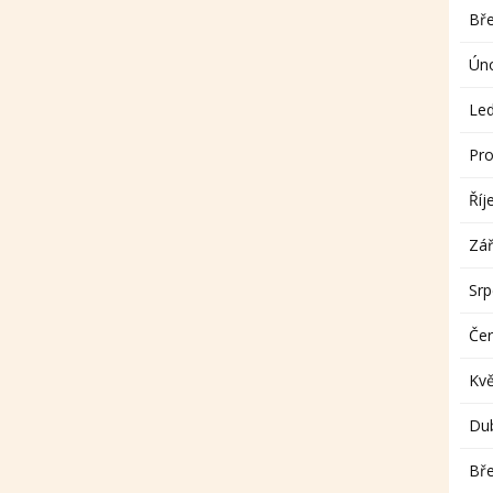
Bř
Ún
Le
Pro
Říj
Zář
Sr
Če
Kv
Du
Bř