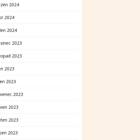
ezen 2024
or 2024
den 2024
sinec 2023
topad 2023
en 2023
pen 2023
rvenec 2023
rven 2023
ěten 2023
ben 2023