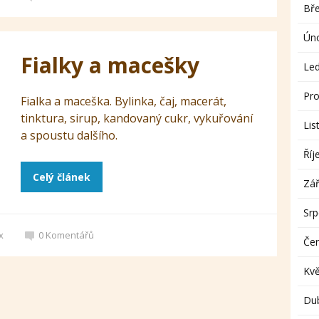
Bř
Ún
Fialky a macešky
Le
Pro
Fialka a maceška. Bylinka, čaj, macerát,
tinktura, sirup, kandovaný cukr, vykuřování
Lis
a spoustu dalšího.
Říj
Celý článek
Zář
Sr
x
0
Komentářů
Če
Kv
Du