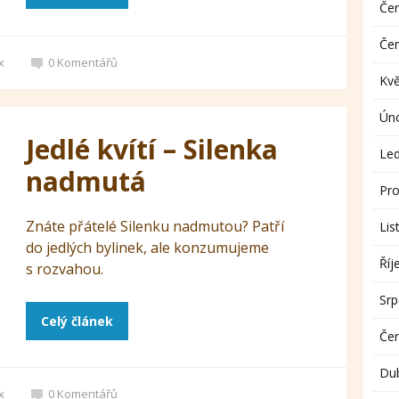
Če
Če
x
0
Komentářů
Kv
Ún
Jedlé kvítí – Silenka
Le
nadmutá
Pro
Znáte přátelé Silenku nadmutou? Patří
Lis
do jedlých bylinek, ale konzumujeme
Říj
s rozvahou.
Sr
Celý článek
Če
Du
x
0
Komentářů