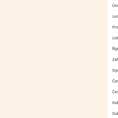
Ún
Le
Pro
Lis
Říj
Zář
Sr
Če
Če
Kv
Du