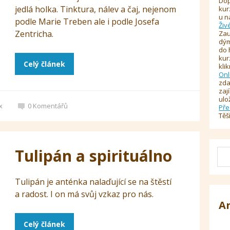
Dop
jedlá holka. Tinktura, nálev a čaj, nejenom
kur
u n
podle Marie Treben ale i podle Josefa
Živ
Zentricha.
Zau
dým
do 
kur
Celý článek
kli
Onl
zda
zaj
ulo
x
0
Komentářů
Pře
Těš
Tulipán a spirituálno
Tulipán je anténka nalaďující se na štěstí
a radost. I on má svůj vzkaz pro nás.
A
Celý článek