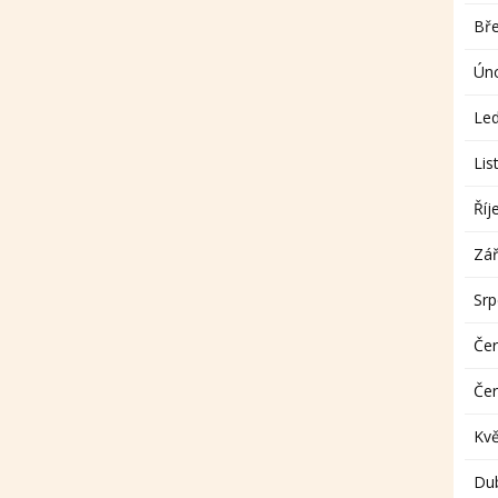
Bř
Ún
Le
Lis
Říj
Zář
Sr
Če
Če
Kv
Du