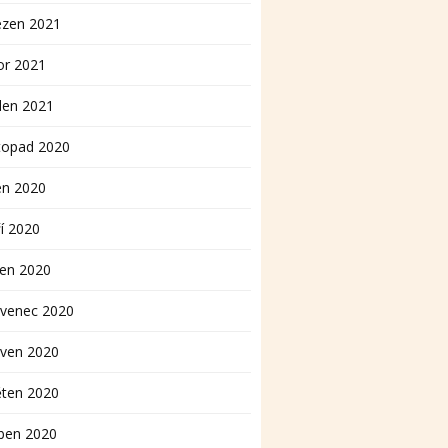
ezen 2021
or 2021
den 2021
topad 2020
en 2020
í 2020
pen 2020
rvenec 2020
rven 2020
ěten 2020
ben 2020