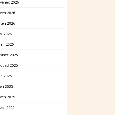
rvenec 2026
rven 2026
ěten 2026
or 2026
den 2026
sinec 2025
topad 2025
en 2025
pen 2025
rven 2025
ben 2025