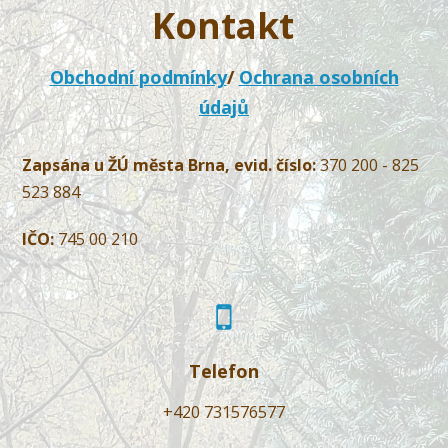
Kontakt
Obchodní podmínky
/
Ochrana osobních
údajů
Zapsána u ŽÚ města Brna, evid. číslo:
370 200 - 825
523 884
IČO:
745 00 210
Telefon
+420 731576577