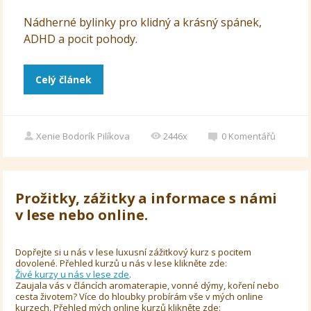
Nádherné bylinky pro klidný a krásný spánek,
ADHD a pocit pohody.
Celý článek
Xenie Bodorík Pilíkova
2446x
0
Komentářů
Prožitky, zážitky a informace s námi
v lese nebo online.
Dopřejte si u nás v lese luxusní zážitkový kurz s pocitem
dovolené. Přehled kurzů u nás v lese klikněte zde:
Živé kurzy u nás v lese zde
.
Zaujala vás v článcích aromaterapie, vonné dýmy, koření nebo
cesta životem? Více do hloubky probírám vše v mých online
kurzech. Přehled mých online kurzů klikněte zde: