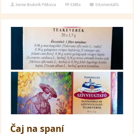
Xenie Bodorík Pilíkova
5385x
0
Komentářů
Čaj na spaní