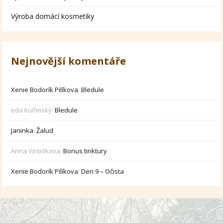
Výroba domácí kosmetiky
Nejnovější komentáře
Xenie Bodorík Pilíkova
:
Bledule
eda kuřímský
:
Bledule
Janinka
:
Žalud
Anna Vintrlikova
:
Bonus tinktury
Xenie Bodorík Pilíkova
:
Den 9 – Očista