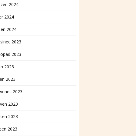
ezen 2024
or 2024
den 2024
sinec 2023
topad 2023
en 2023
pen 2023
rvenec 2023
rven 2023
ěten 2023
ben 2023