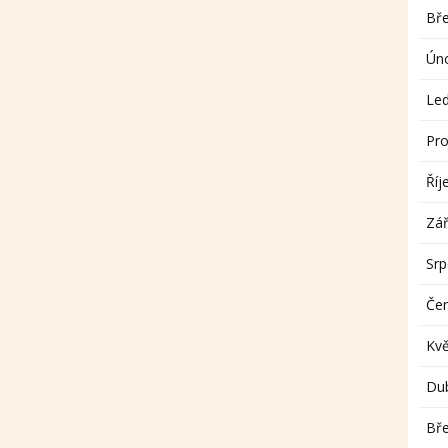
Bř
Ún
Le
Pro
Říj
Zář
Sr
Če
Kv
Du
Bř