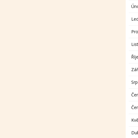
Ún
Le
Pro
Lis
Říj
Zář
Sr
Če
Če
Kv
Du