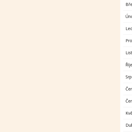
Bř
Ún
Le
Pro
Lis
Říj
Sr
Če
Če
Kv
Du