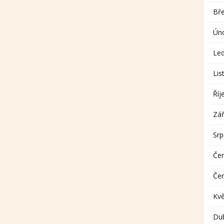
Bř
Ún
Le
Lis
Říj
Zář
Sr
Če
Če
Kv
Du