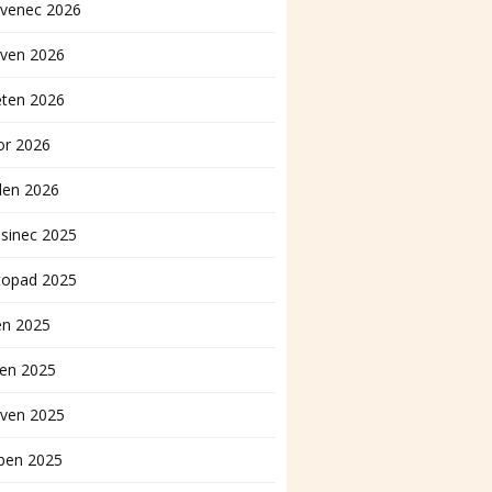
rvenec 2026
rven 2026
ěten 2026
or 2026
den 2026
sinec 2025
topad 2025
en 2025
pen 2025
rven 2025
ben 2025