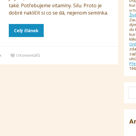
Dop
také. Potřebujeme vitamíny. Sílu. Proto je
kur
u n
dobré naklíčit si co se dá, nejenom semínka.
Živ
Zau
dým
do 
Celý článek
kur
kli
Onl
zda
zaj
x
0
Komentářů
ulo
Pře
Těš
A