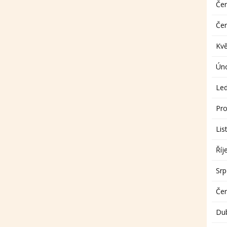
Če
Če
Kv
Ún
Le
Pro
Lis
Říj
Sr
Če
Du