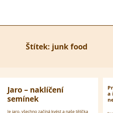
Štítek: junk food
Pr
Jaro – naklíčení
a 
semínek
ne
Je jaro, všechno začíná kvést a naše tělíčka