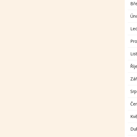
Bř
Ún
Le
Pro
Lis
Říj
Zář
Sr
Če
Kv
Du