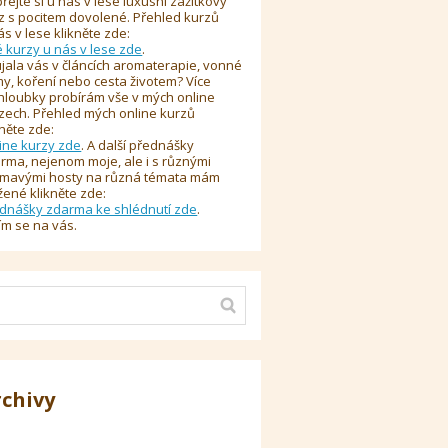
řejte si u nás v lese luxusní zážitkový
z s pocitem dovolené. Přehled kurzů
ás v lese klikněte zde:
é kurzy u nás v lese zde
.
jala vás v článcích aromaterapie, vonné
y, koření nebo cesta životem? Více
hloubky probírám vše v mých online
zech. Přehled mých online kurzů
kněte zde:
ine kurzy zde
. A další přednášky
rma, nejenom moje, ale i s různými
ímavými hosty na různá témata mám
žené klikněte zde:
dnášky zdarma ke shlédnutí zde
.
ím se na vás.
rchivy