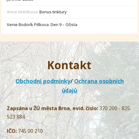
Anna Vintrlikova
:
Bonus tinktury
Xenie Bodorík Pilíkova
:
Den 9 – Očista
Kontakt
Obchodní podmínky
/
Ochrana osobních
údajů
Zapsána u ŽÚ města Brna, evid. číslo:
370 200 - 825
523 884
IČO:
745 00 210