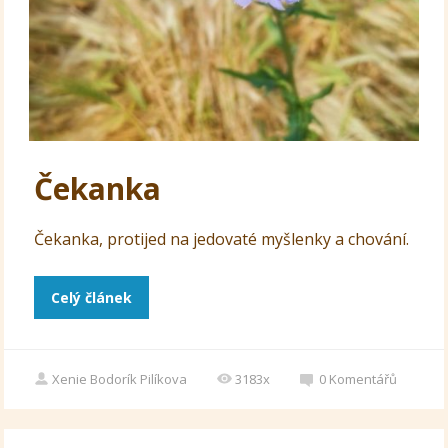
Čekanka
Čekanka, protijed na jedovaté myšlenky a chování.
Celý článek
Xenie Bodorík Pilíkova
3183x
0
Komentářů