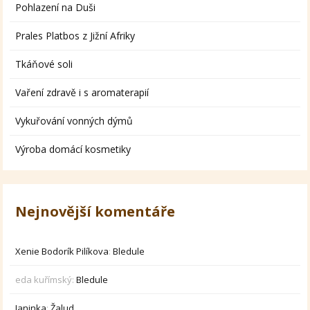
Pohlazení na Duši
Prales Platbos z Jižní Afriky
Tkáňové soli
Vaření zdravě i s aromaterapií
Vykuřování vonných dýmů
Výroba domácí kosmetiky
Nejnovější komentáře
Xenie Bodorík Pilíkova
:
Bledule
eda kuřímský
:
Bledule
Janinka
:
Žalud