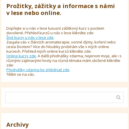
Prožitky, zážitky a informace s námi
v lese nebo online.
Dopřejte si u nás v lese luxusní zážitkový kurz s pocitem
dovolené. Přehled kurzů u nás v lese klikněte zde:
Živé kurzy u nás v lese zde
.
Zaujala vás v článcích aromaterapie, vonné dýmy, koření nebo
cesta životem? Více do hloubky probírám vše v mých online
kurzech. Přehled mých online kurzů klikněte zde:
Online kurzy zde
. A další přednášky zdarma, nejenom moje, ale i s
různými zajímavými hosty na různá témata mám uložené klikněte
zde:
Přednášky zdarma ke shlédnutí zde
.
Těším se na vás.
Archivy