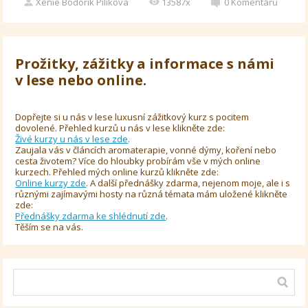
Xenie Bodorík Pilíkova
13587x
0
Komentářů
Prožitky, zážitky a informace s námi
v lese nebo online.
Dopřejte si u nás v lese luxusní zážitkový kurz s pocitem
dovolené. Přehled kurzů u nás v lese klikněte zde:
Živé kurzy u nás v lese zde
.
Zaujala vás v článcích aromaterapie, vonné dýmy, koření nebo
cesta životem? Více do hloubky probírám vše v mých online
kurzech. Přehled mých online kurzů klikněte zde:
Online kurzy zde
. A další přednášky zdarma, nejenom moje, ale i s
různými zajímavými hosty na různá témata mám uložené klikněte
zde:
Přednášky zdarma ke shlédnutí zde
.
Těším se na vás.