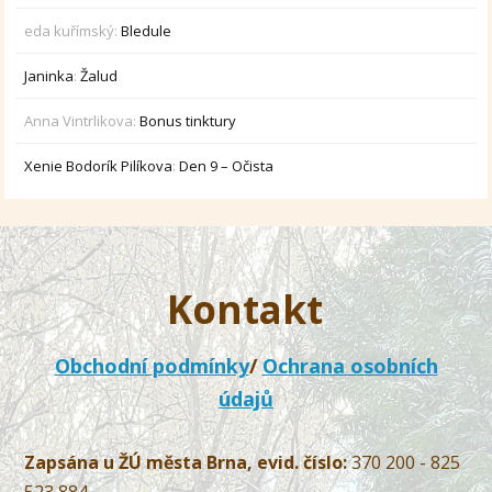
eda kuřímský
:
Bledule
Janinka
:
Žalud
Anna Vintrlikova
:
Bonus tinktury
Xenie Bodorík Pilíkova
:
Den 9 – Očista
Kontakt
Obchodní podmínky
/
Ochrana osobních
údajů
Zapsána u ŽÚ města Brna, evid. číslo:
370 200 - 825
523 884