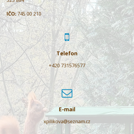
IČO:
745 00 210
Telefon
+420 731576577
E-mail
xpilikova@seznam.cz