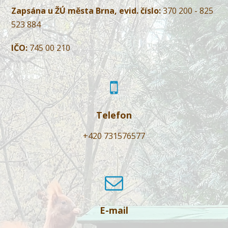
Zapsána u ŽÚ města Brna, evid. číslo:
370 200 - 825
523 884
IČO:
745 00 210
Telefon
+420 731576577
E-mail