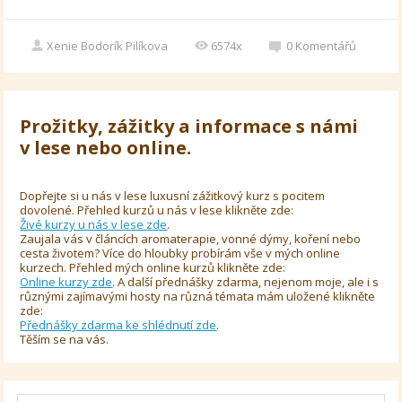
Xenie Bodorík Pilíkova
6574x
0
Komentářů
Prožitky, zážitky a informace s námi
v lese nebo online.
Dopřejte si u nás v lese luxusní zážitkový kurz s pocitem
dovolené. Přehled kurzů u nás v lese klikněte zde:
Živé kurzy u nás v lese zde
.
Zaujala vás v článcích aromaterapie, vonné dýmy, koření nebo
cesta životem? Více do hloubky probírám vše v mých online
kurzech. Přehled mých online kurzů klikněte zde:
Online kurzy zde
. A další přednášky zdarma, nejenom moje, ale i s
různými zajímavými hosty na různá témata mám uložené klikněte
zde:
Přednášky zdarma ke shlédnutí zde
.
Těším se na vás.