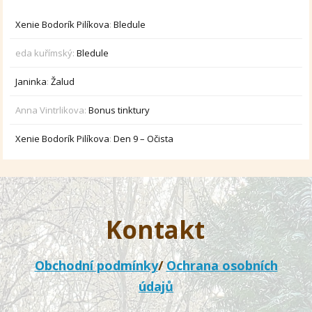
Xenie Bodorík Pilíkova
:
Bledule
eda kuřímský
:
Bledule
Janinka
:
Žalud
Anna Vintrlikova
:
Bonus tinktury
Xenie Bodorík Pilíkova
:
Den 9 – Očista
Kontakt
Obchodní podmínky
/
Ochrana osobních
údajů