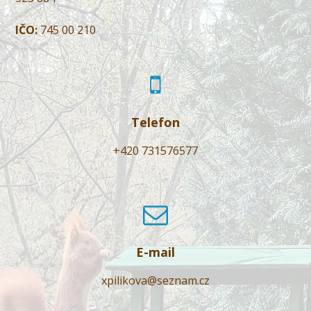
IČO:
745 00 210
Telefon
+420 731576577
E-mail
xpilikova@seznam.cz