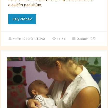
a dalším neduhům.
Celý článek
Xenie Bodorík Pilíkova
3315x
0
Komentářů