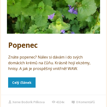
Popenec
Znáte popenec? Nálev si dávám i do svých
domácích krémů na čůňu. Krásně hojí ekzémy,
hnisy. A jak je prospěšný vnitřně! WAW.
Celý článek
Xenie Bodorík Pilíkova
4324x
0
Komentářů