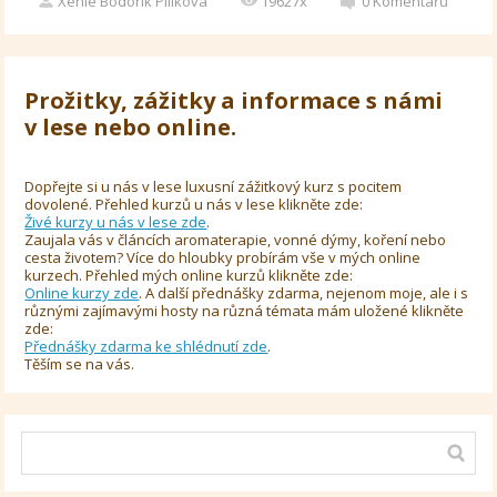
Xenie Bodorík Pilíkova
19627x
0
Komentářů
Prožitky, zážitky a informace s námi
v lese nebo online.
Dopřejte si u nás v lese luxusní zážitkový kurz s pocitem
dovolené. Přehled kurzů u nás v lese klikněte zde:
Živé kurzy u nás v lese zde
.
Zaujala vás v článcích aromaterapie, vonné dýmy, koření nebo
cesta životem? Více do hloubky probírám vše v mých online
kurzech. Přehled mých online kurzů klikněte zde:
Online kurzy zde
. A další přednášky zdarma, nejenom moje, ale i s
různými zajímavými hosty na různá témata mám uložené klikněte
zde:
Přednášky zdarma ke shlédnutí zde
.
Těším se na vás.