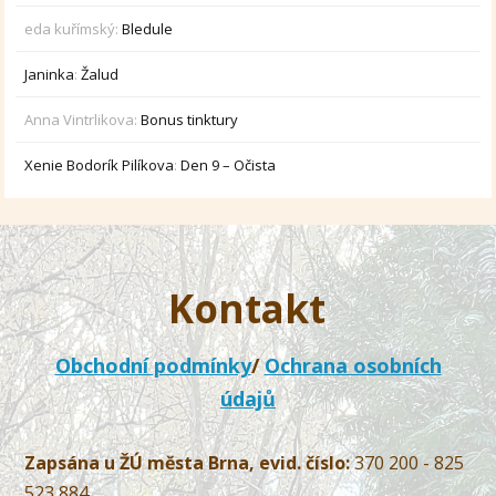
eda kuřímský
:
Bledule
Janinka
:
Žalud
Anna Vintrlikova
:
Bonus tinktury
Xenie Bodorík Pilíkova
:
Den 9 – Očista
Kontakt
Obchodní podmínky
/
Ochrana osobních
údajů
Zapsána u ŽÚ města Brna, evid. číslo:
370 200 - 825
523 884