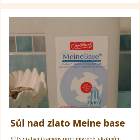
Sůl nad zlato Meine base
Sůl s drahými kameny proti migréně, ekzémům