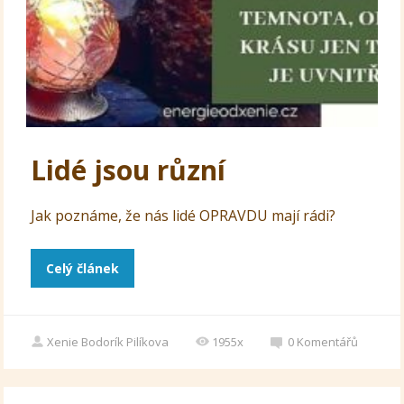
Lidé jsou různí
Jak poznáme, že nás lidé OPRAVDU mají rádi?
Celý článek
Xenie Bodorík Pilíkova
1955x
0
Komentářů