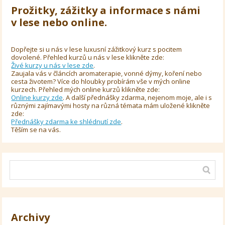
Prožitky, zážitky a informace s námi
v lese nebo online.
Dopřejte si u nás v lese luxusní zážitkový kurz s pocitem
dovolené. Přehled kurzů u nás v lese klikněte zde:
Živé kurzy u nás v lese zde
.
Zaujala vás v článcích aromaterapie, vonné dýmy, koření nebo
cesta životem? Více do hloubky probírám vše v mých online
kurzech. Přehled mých online kurzů klikněte zde:
Online kurzy zde
. A další přednášky zdarma, nejenom moje, ale i s
různými zajímavými hosty na různá témata mám uložené klikněte
zde:
Přednášky zdarma ke shlédnutí zde
.
Těším se na vás.
Archivy