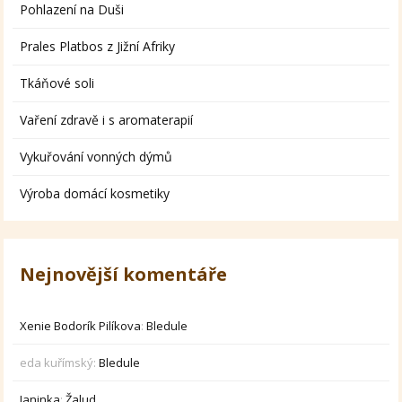
Pohlazení na Duši
Prales Platbos z Jižní Afriky
Tkáňové soli
Vaření zdravě i s aromaterapií
Vykuřování vonných dýmů
Výroba domácí kosmetiky
Nejnovější komentáře
Xenie Bodorík Pilíkova
:
Bledule
eda kuřímský
:
Bledule
Janinka
:
Žalud