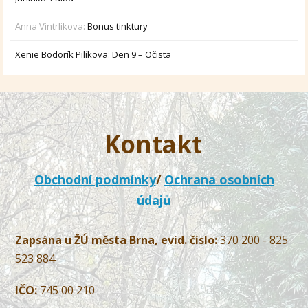
Anna Vintrlikova
:
Bonus tinktury
Xenie Bodorík Pilíkova
:
Den 9 – Očista
Kontakt
Obchodní podmínky
/
Ochrana osobních
údajů
Zapsána u ŽÚ města Brna, evid. číslo:
370 200 - 825
523 884
IČO:
745 00 210