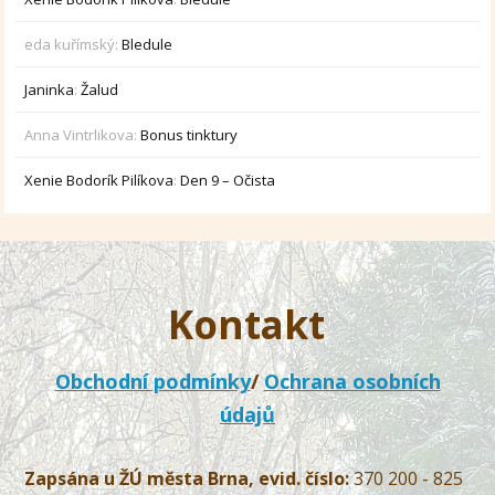
eda kuřímský
:
Bledule
Janinka
:
Žalud
Anna Vintrlikova
:
Bonus tinktury
Xenie Bodorík Pilíkova
:
Den 9 – Očista
Kontakt
Obchodní podmínky
/
Ochrana osobních
údajů
Zapsána u ŽÚ města Brna, evid. číslo:
370 200 - 825