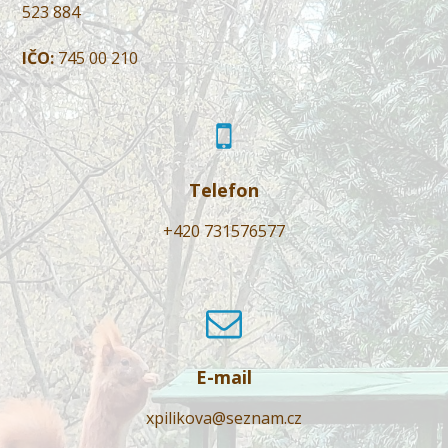
523 884
IČO:
745 00 210
Telefon
+420 731576577
E-mail
xpilikova@seznam.cz