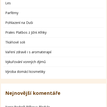
Les
Parfémy
Pohlazení na Duši
Prales Platbos z Jižní Afriky
Tkáňové soli
Vaření zdravě i s aromaterapií
Vykuřování vonných dýmů
Výroba domácí kosmetiky
Nejnovější komentáře
Xenie Bodorík Pilíkova
:
Bledule