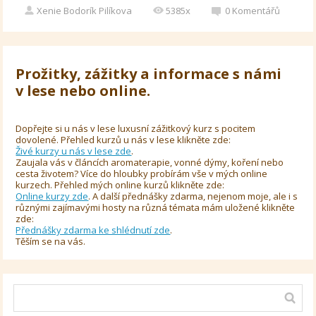
Xenie Bodorík Pilíkova
5385x
0
Komentářů
Prožitky, zážitky a informace s námi
v lese nebo online.
Dopřejte si u nás v lese luxusní zážitkový kurz s pocitem
dovolené. Přehled kurzů u nás v lese klikněte zde:
Živé kurzy u nás v lese zde
.
Zaujala vás v článcích aromaterapie, vonné dýmy, koření nebo
cesta životem? Více do hloubky probírám vše v mých online
kurzech. Přehled mých online kurzů klikněte zde:
Online kurzy zde
. A další přednášky zdarma, nejenom moje, ale i s
různými zajímavými hosty na různá témata mám uložené klikněte
zde:
Přednášky zdarma ke shlédnutí zde
.
Těším se na vás.