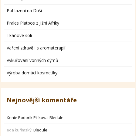
Pohlazení na Duši
Prales Platbos z Jižní Afriky
Tkáňové soli
Vaření zdravě i s aromaterapií
Vykuřování vonných dýmů
Výroba domácí kosmetiky
Nejnovější komentáře
Xenie Bodorík Pilíkova
:
Bledule
eda kuřímský
:
Bledule