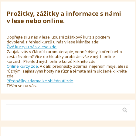
Prožitky, zážitky a informace s námi
v lese nebo online.
Dopřejte si u nás v lese luxusní zážitkový kurz s pocitem
dovolené. Přehled kurzů u nás v lese klikněte zde:
Živé kurzy u nás v lese zde
.
Zaujala vás v článcích aromaterapie, vonné dýmy, koření nebo
cesta životem? Více do hloubky probírám vše v mých online
kurzech. Přehled mých online kurzů klikněte zde:
Online kurzy zde
. A další přednášky zdarma, nejenom moje, ale i s
různými zajímavými hosty na různá témata mám uložené klikněte
zde:
Přednášky zdarma ke shlédnutí zde
.
Těším se na vás.