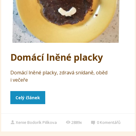
Domácí lněné placky
Domácí lněné placky, zdravá snídaně, oběd
i večeře
Celý článek
Xenie Bodorík Pilíkova
2889x
0
Komentářů