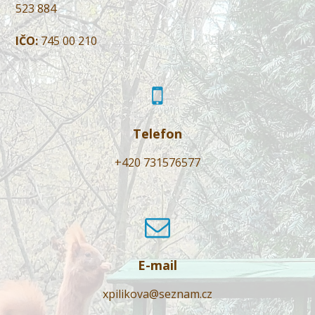
523 884
IČO:
745 00 210
Telefon
+420 731576577
E-mail
xpilikova@seznam.cz