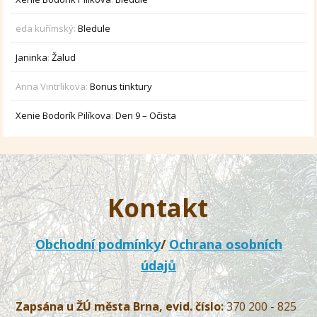
eda kuřímský
:
Bledule
Janinka
:
Žalud
Anna Vintrlikova
:
Bonus tinktury
Xenie Bodorík Pilíkova
:
Den 9 – Očista
Kontakt
Obchodní podmínky
/
Ochrana osobních
údajů
Zapsána u ŽÚ města Brna, evid. číslo:
370 200 - 825