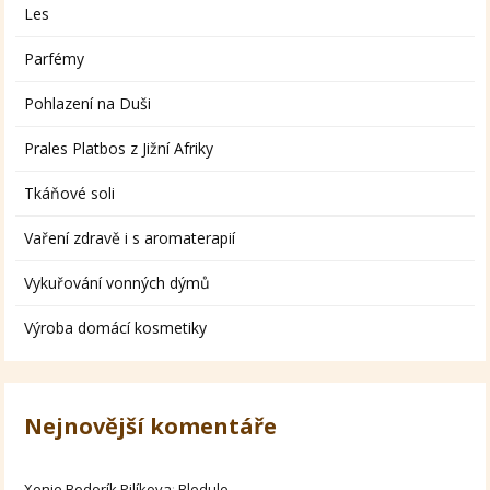
Les
Parfémy
Pohlazení na Duši
Prales Platbos z Jižní Afriky
Tkáňové soli
Vaření zdravě i s aromaterapií
Vykuřování vonných dýmů
Výroba domácí kosmetiky
Nejnovější komentáře
Xenie Bodorík Pilíkova
:
Bledule