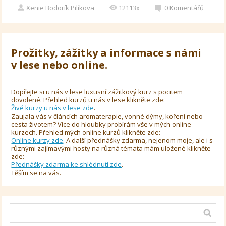
Xenie Bodorík Pilíkova
12113x
0
Komentářů
Prožitky, zážitky a informace s námi
v lese nebo online.
Dopřejte si u nás v lese luxusní zážitkový kurz s pocitem
dovolené. Přehled kurzů u nás v lese klikněte zde:
Živé kurzy u nás v lese zde
.
Zaujala vás v článcích aromaterapie, vonné dýmy, koření nebo
cesta životem? Více do hloubky probírám vše v mých online
kurzech. Přehled mých online kurzů klikněte zde:
Online kurzy zde
. A další přednášky zdarma, nejenom moje, ale i s
různými zajímavými hosty na různá témata mám uložené klikněte
zde:
Přednášky zdarma ke shlédnutí zde
.
Těším se na vás.