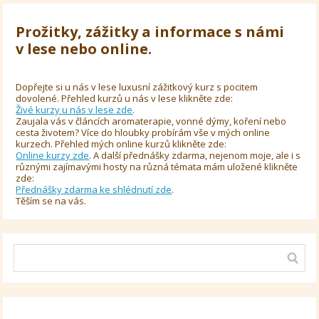
Prožitky, zážitky a informace s námi
v lese nebo online.
Dopřejte si u nás v lese luxusní zážitkový kurz s pocitem
dovolené. Přehled kurzů u nás v lese klikněte zde:
Živé kurzy u nás v lese zde
.
Zaujala vás v článcích aromaterapie, vonné dýmy, koření nebo
cesta životem? Více do hloubky probírám vše v mých online
kurzech. Přehled mých online kurzů klikněte zde:
Online kurzy zde
. A další přednášky zdarma, nejenom moje, ale i s
různými zajímavými hosty na různá témata mám uložené klikněte
zde:
Přednášky zdarma ke shlédnutí zde
.
Těším se na vás.