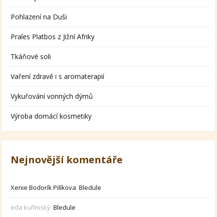
Pohlazení na Duši
Prales Platbos z Jižní Afriky
Tkáňové soli
Vaření zdravě i s aromaterapií
Vykuřování vonných dýmů
Výroba domácí kosmetiky
Nejnovější komentáře
Xenie Bodorík Pilíkova
:
Bledule
eda kuřímský
:
Bledule