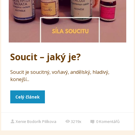
Soucit – jaký je?
Soucit je soucitný, voňavý, andělský, hladivý,
konejší...
Celý článek
Xenie Bodorík Pilíkova
3219x
0
Komentářů