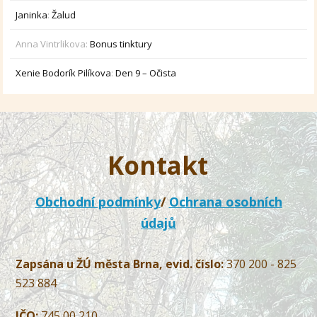
Janinka
:
Žalud
Anna Vintrlikova
:
Bonus tinktury
Xenie Bodorík Pilíkova
:
Den 9 – Očista
Kontakt
Obchodní podmínky
/
Ochrana osobních
údajů
Zapsána u ŽÚ města Brna, evid. číslo:
370 200 - 825
523 884
IČO:
745 00 210