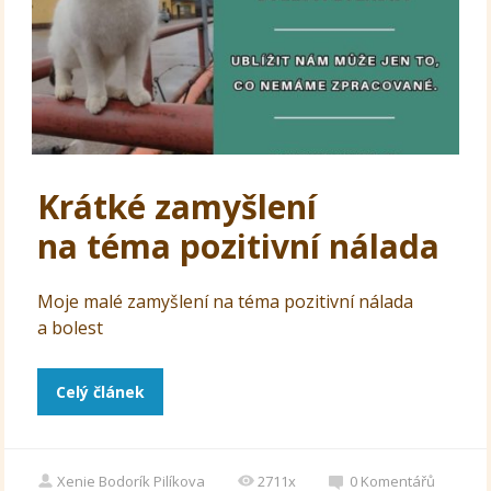
Krátké zamyšlení
na téma pozitivní nálada
Moje malé zamyšlení na téma pozitivní nálada
a bolest
Celý článek
Xenie Bodorík Pilíkova
2711x
0
Komentářů