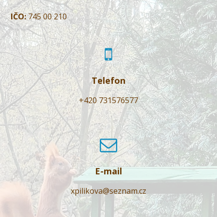
IČO:
745 00 210
Telefon
+420 731576577
E-mail
xpilikova@seznam.cz