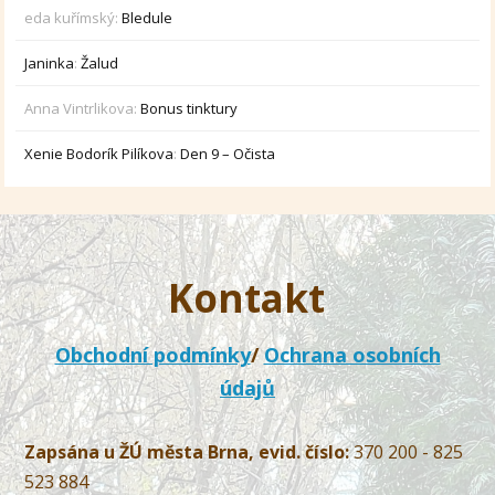
eda kuřímský
:
Bledule
Janinka
:
Žalud
Anna Vintrlikova
:
Bonus tinktury
Xenie Bodorík Pilíkova
:
Den 9 – Očista
Kontakt
Obchodní podmínky
/
Ochrana osobních
údajů
Zapsána u ŽÚ města Brna, evid. číslo:
370 200 - 825
523 884