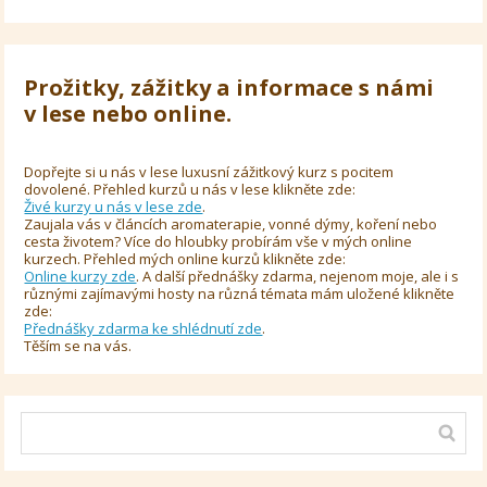
Prožitky, zážitky a informace s námi
v lese nebo online.
Dopřejte si u nás v lese luxusní zážitkový kurz s pocitem
dovolené. Přehled kurzů u nás v lese klikněte zde:
Živé kurzy u nás v lese zde
.
Zaujala vás v článcích aromaterapie, vonné dýmy, koření nebo
cesta životem? Více do hloubky probírám vše v mých online
kurzech. Přehled mých online kurzů klikněte zde:
Online kurzy zde
. A další přednášky zdarma, nejenom moje, ale i s
různými zajímavými hosty na různá témata mám uložené klikněte
zde:
Přednášky zdarma ke shlédnutí zde
.
Těším se na vás.