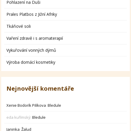
Pohlazení na Duši
Prales Platbos z Jižní Afriky
Tkáňové soli
Vaření zdravě i s aromaterapií
Vykuřování vonných dýmů
Výroba domácí kosmetiky
Nejnovější komentáře
Xenie Bodorík Pilíkova
:
Bledule
eda kuřímský
:
Bledule
Janinka
:
Žalud