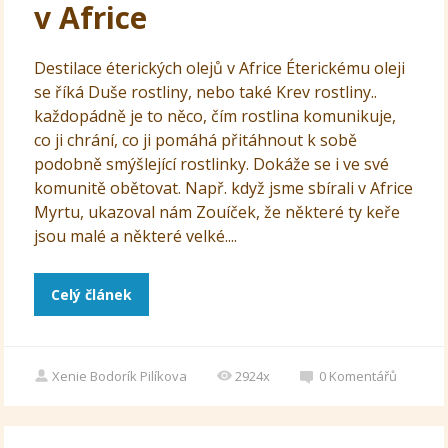
v Africe
Destilace éterických olejů v Africe Éterickému oleji
se říká Duše rostliny, nebo také Krev rostliny..
každopádně je to něco, čím rostlina komunikuje,
co ji chrání, co ji pomáhá přitáhnout k sobě
podobně smýšlející rostlinky. Dokáže se i ve své
komunitě obětovat. Např. když jsme sbírali v Africe
Myrtu, ukazoval nám Zouíček, že některé ty keře
jsou malé a některé velké....
Celý článek
Xenie Bodorík Pilíkova
2924x
0
Komentářů