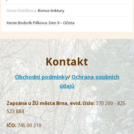
Anna Vintrlikova
:
Bonus tinktury
Xenie Bodorík Pilíkova
:
Den 9 – Očista
Kontakt
Obchodní podmínky
/
Ochrana osobních
údajů
Zapsána u ŽÚ města Brna, evid. číslo:
370 200 - 825
523 884
IČO:
745 00 210