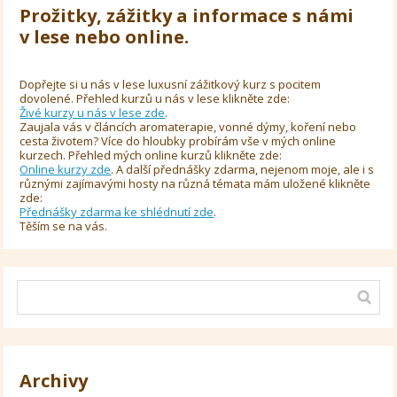
Prožitky, zážitky a informace s námi
v lese nebo online.
Dopřejte si u nás v lese luxusní zážitkový kurz s pocitem
dovolené. Přehled kurzů u nás v lese klikněte zde:
Živé kurzy u nás v lese zde
.
Zaujala vás v článcích aromaterapie, vonné dýmy, koření nebo
cesta životem? Více do hloubky probírám vše v mých online
kurzech. Přehled mých online kurzů klikněte zde:
Online kurzy zde
. A další přednášky zdarma, nejenom moje, ale i s
různými zajímavými hosty na různá témata mám uložené klikněte
zde:
Přednášky zdarma ke shlédnutí zde
.
Těším se na vás.
Archivy