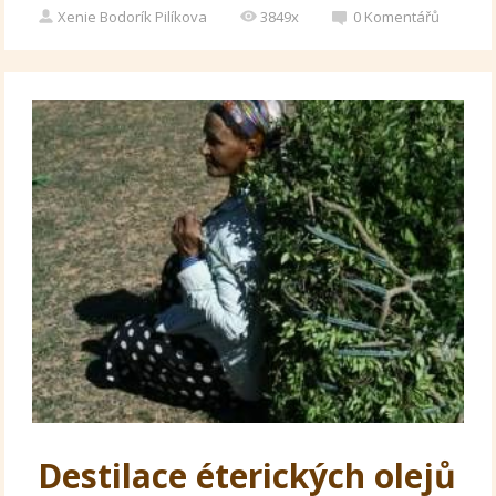
Xenie Bodorík Pilíkova
3849x
0
Komentářů
Destilace éterických olejů