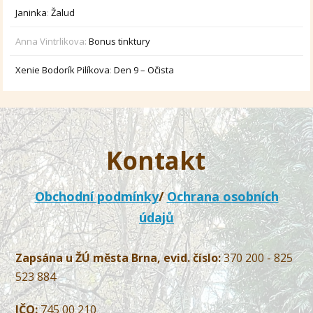
Janinka
:
Žalud
Anna Vintrlikova
:
Bonus tinktury
Xenie Bodorík Pilíkova
:
Den 9 – Očista
Kontakt
Obchodní podmínky
/
Ochrana osobních
údajů
Zapsána u ŽÚ města Brna, evid. číslo:
370 200 - 825
523 884
IČO:
745 00 210