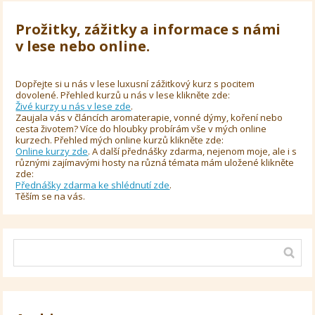
Prožitky, zážitky a informace s námi
v lese nebo online.
Dopřejte si u nás v lese luxusní zážitkový kurz s pocitem
dovolené. Přehled kurzů u nás v lese klikněte zde:
Živé kurzy u nás v lese zde
.
Zaujala vás v článcích aromaterapie, vonné dýmy, koření nebo
cesta životem? Více do hloubky probírám vše v mých online
kurzech. Přehled mých online kurzů klikněte zde:
Online kurzy zde
. A další přednášky zdarma, nejenom moje, ale i s
různými zajímavými hosty na různá témata mám uložené klikněte
zde:
Přednášky zdarma ke shlédnutí zde
.
Těším se na vás.