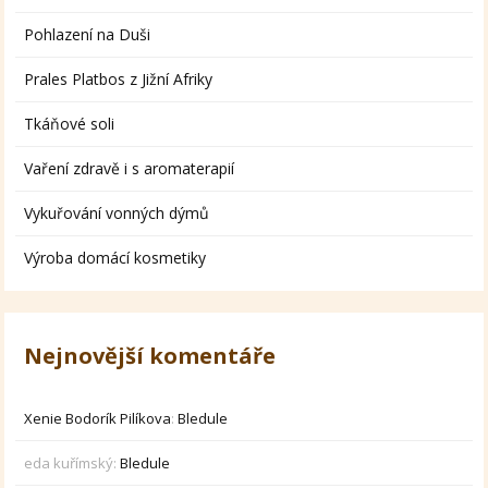
Pohlazení na Duši
Prales Platbos z Jižní Afriky
Tkáňové soli
Vaření zdravě i s aromaterapií
Vykuřování vonných dýmů
Výroba domácí kosmetiky
Nejnovější komentáře
Xenie Bodorík Pilíkova
:
Bledule
eda kuřímský
:
Bledule