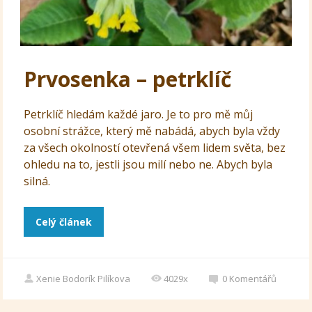
Prvosenka – petrklíč
Petrklíč hledám každé jaro. Je to pro mě můj
osobní strážce, který mě nabádá, abych byla vždy
za všech okolností otevřená všem lidem světa, bez
ohledu na to, jestli jsou milí nebo ne. Abych byla
silná.
Celý článek
Xenie Bodorík Pilíkova
4029x
0
Komentářů