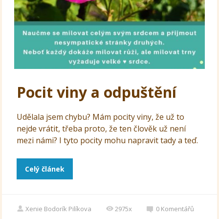
Pocit viny a odpuštění
Udělala jsem chybu? Mám pocity viny, že už to
nejde vrátit, třeba proto, že ten člověk už není
mezi námi? I tyto pocity mohu napravit tady a teď.
Celý článek
Xenie Bodorík Pilíkova
2975x
0
Komentářů