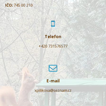
IČO:
745 00 210
Telefon
+420 731576577
E-mail
xpilikova@seznam.cz