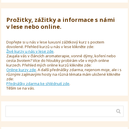
Prožitky, zážitky a informace s námi
v lese nebo online.
Dopřejte si u nás v lese luxusní zážitkový kurz s pocitem
dovolené. Přehled kurzů u nás v lese klikněte zde:
Živé kurzy u nás v lese zde
.
Zaujala vás v článcích aromaterapie, vonné dýmy, koření nebo
cesta životem? Více do hloubky probírám vše v mých online
kurzech. Přehled mých online kurzů klikněte zde:
Online kurzy zde
. A další přednášky zdarma, nejenom moje, ale i s
různými zajímavými hosty na různá témata mám uložené klikněte
zde:
Přednášky zdarma ke shlédnutí zde
.
Těším se na vás.