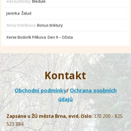
eda kuřímský
:
Bledule
Janinka
:
Žalud
Anna Vintrlikova
:
Bonus tinktury
Xenie Bodorík Pilíkova
:
Den 9 – Očista
Kontakt
Obchodní podmínky
/
Ochrana osobních
údajů
Zapsána u ŽÚ města Brna, evid. číslo:
370 200 - 825
523 884