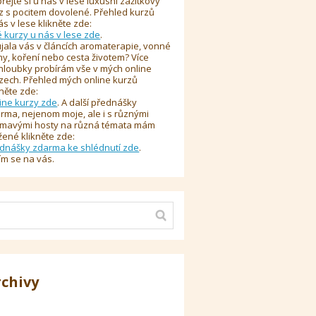
řejte si u nás v lese luxusní zážitkový
z s pocitem dovolené. Přehled kurzů
ás v lese klikněte zde:
é kurzy u nás v lese zde
.
jala vás v článcích aromaterapie, vonné
y, koření nebo cesta životem? Více
hloubky probírám vše v mých online
zech. Přehled mých online kurzů
kněte zde:
ine kurzy zde
. A další přednášky
rma, nejenom moje, ale i s různými
ímavými hosty na různá témata mám
žené klikněte zde:
dnášky zdarma ke shlédnutí zde
.
ím se na vás.
rchivy