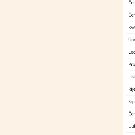
Če
Če
Kv
Ún
Le
Pro
Lis
Říj
Sr
Če
Du