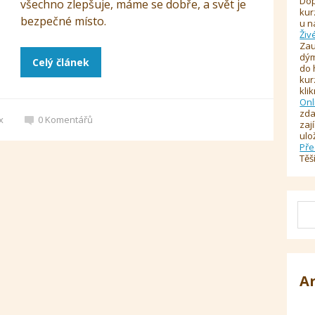
Dop
všechno zlepšuje, máme se dobře, a svět je
kur
bezpečné místo.
u n
Živ
Zau
dým
Celý článek
do 
kur
kli
Onl
zda
x
0
Komentářů
zaj
ulo
Pře
Těš
A