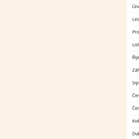
Ún
Le
Pro
Lis
Říj
Zář
Sr
Če
Če
Kv
Du