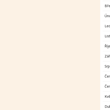
Bř
Ún
Le
Lis
Říj
Zář
Sr
Če
Če
Kv
Du