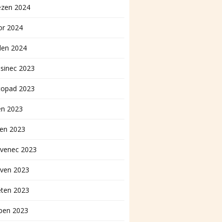
ezen 2024
or 2024
den 2024
sinec 2023
topad 2023
en 2023
pen 2023
rvenec 2023
rven 2023
ěten 2023
ben 2023