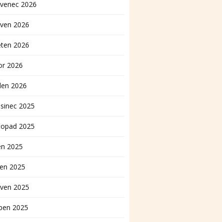
rvenec 2026
rven 2026
ěten 2026
or 2026
den 2026
sinec 2025
topad 2025
en 2025
pen 2025
rven 2025
ben 2025