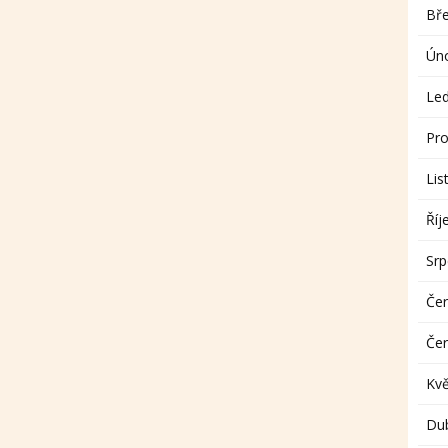
Bř
Ún
Le
Pro
Lis
Říj
Sr
Če
Če
Kv
Du