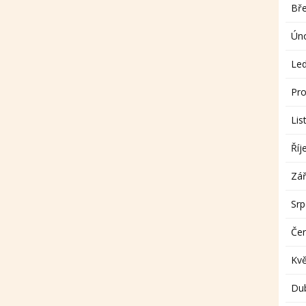
Bř
Ún
Le
Pro
Lis
Říj
Zář
Sr
Če
Kv
Du