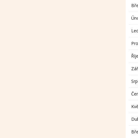
Bř
Ún
Le
Pro
Říj
Zář
Sr
Če
Kv
Du
Bř