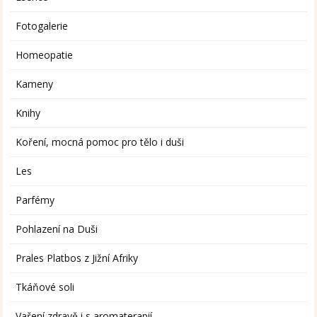
Fotogalerie
Homeopatie
Kameny
Knihy
Koření, mocná pomoc pro tělo i duši
Les
Parfémy
Pohlazení na Duši
Prales Platbos z Jižní Afriky
Tkáňové soli
Vaření zdravě i s aromaterapií