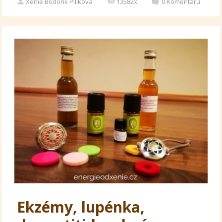
Xenie Bodorík Pilíkova
13582x
0
Komentářů
Ekzémy, lupénka,