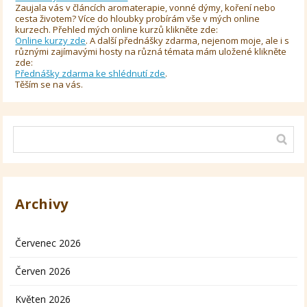
Zaujala vás v článcích aromaterapie, vonné dýmy, koření nebo
cesta životem? Více do hloubky probírám vše v mých online
kurzech. Přehled mých online kurzů klikněte zde:
Online kurzy zde
. A další přednášky zdarma, nejenom moje, ale i s
různými zajímavými hosty na různá témata mám uložené klikněte
zde:
Přednášky zdarma ke shlédnutí zde
.
Těším se na vás.
Archivy
Červenec 2026
Červen 2026
Květen 2026