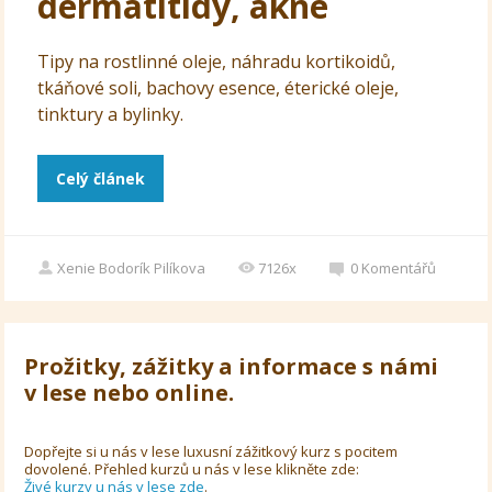
dermatitidy, akné
Tipy na rostlinné oleje, náhradu kortikoidů,
tkáňové soli, bachovy esence, éterické oleje,
tinktury a bylinky.
Celý článek
Xenie Bodorík Pilíkova
7126x
0
Komentářů
Prožitky, zážitky a informace s námi
v lese nebo online.
Dopřejte si u nás v lese luxusní zážitkový kurz s pocitem
dovolené. Přehled kurzů u nás v lese klikněte zde:
Živé kurzy u nás v lese zde
.