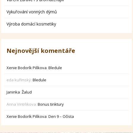
Vykuřování vonných dýmů
Výroba domácí kosmetiky
Nejnovější komentáře
Xenie Bodorík Pilíkova
:
Bledule
eda kuřímský
:
Bledule
Janinka
:
Žalud
Anna Vintrlikova
:
Bonus tinktury
Xenie Bodorík Pilíkova
:
Den 9 – Očista