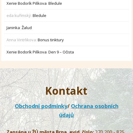
Xenie Bodorík Pilíkova
:
Bledule
eda kuřímský
:
Bledule
Janinka
:
Žalud
Anna Vintrlikova
:
Bonus tinktury
Xenie Bodorík Pilíkova
:
Den 9 – Očista
Kontakt
Obchodní podmínky
/
Ochrana osobních
údajů
Zapsána u ŽÚ města Brna, evid. číslo:
370 200 - 825