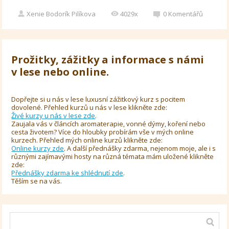
Xenie Bodorík Pilíkova
4029x
0
Komentářů
Prožitky, zážitky a informace s námi
v lese nebo online.
Dopřejte si u nás v lese luxusní zážitkový kurz s pocitem
dovolené. Přehled kurzů u nás v lese klikněte zde:
Živé kurzy u nás v lese zde
.
Zaujala vás v článcích aromaterapie, vonné dýmy, koření nebo
cesta životem? Více do hloubky probírám vše v mých online
kurzech. Přehled mých online kurzů klikněte zde:
Online kurzy zde
. A další přednášky zdarma, nejenom moje, ale i s
různými zajímavými hosty na různá témata mám uložené klikněte
zde:
Přednášky zdarma ke shlédnutí zde
.
Těším se na vás.