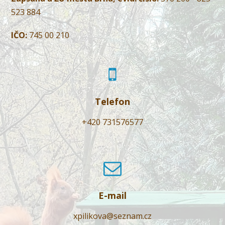
523 884
IČO:
745 00 210
Telefon
+420 731576577
E-mail
xpilikova@seznam.cz