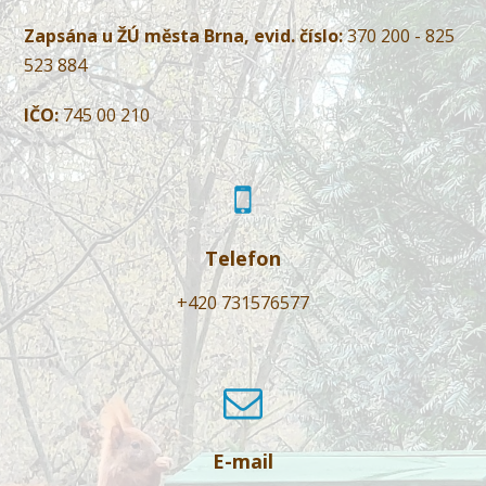
Zapsána u ŽÚ města Brna, evid. číslo:
370 200 - 825
523 884
IČO:
745 00 210
Telefon
+420 731576577
E-mail