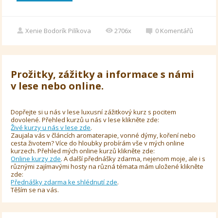
Xenie Bodorík Pilíkova
2706x
0
Komentářů
Prožitky, zážitky a informace s námi
v lese nebo online.
Dopřejte si u nás v lese luxusní zážitkový kurz s pocitem
dovolené. Přehled kurzů u nás v lese klikněte zde:
Živé kurzy u nás v lese zde
.
Zaujala vás v článcích aromaterapie, vonné dýmy, koření nebo
cesta životem? Více do hloubky probírám vše v mých online
kurzech. Přehled mých online kurzů klikněte zde:
Online kurzy zde
. A další přednášky zdarma, nejenom moje, ale i s
různými zajímavými hosty na různá témata mám uložené klikněte
zde:
Přednášky zdarma ke shlédnutí zde
.
Těším se na vás.