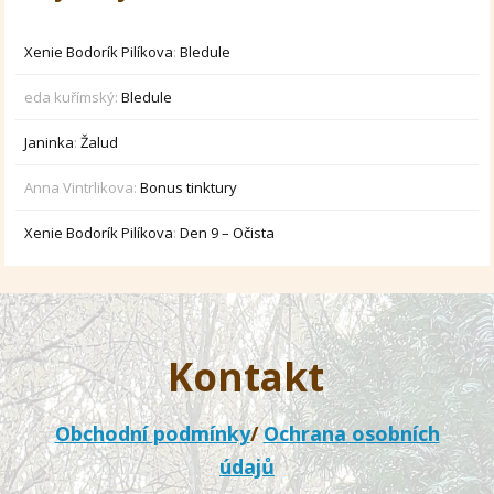
Xenie Bodorík Pilíkova
:
Bledule
eda kuřímský
:
Bledule
Janinka
:
Žalud
Anna Vintrlikova
:
Bonus tinktury
Xenie Bodorík Pilíkova
:
Den 9 – Očista
Kontakt
Obchodní podmínky
/
Ochrana osobních
údajů