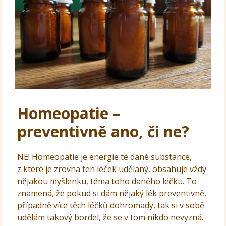
Homeopatie –
preventivně ano, či ne?
NE! Homeopatie je energie té dané substance,
z které je zrovna ten léček udělaný, obsahuje vždy
nějakou myšlenku, téma toho daného léčku. To
znamená, že pokud si dám nějaký lék preventivně,
případně více těch léčků dohromady, tak si v sobě
udělám takový bordel, že se v tom nikdo nevyzná.