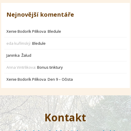
Nejnovější komentáře
Xenie Bodorík Pilíkova
:
Bledule
eda kuřímský
:
Bledule
Janinka
:
Žalud
Anna Vintrlikova
:
Bonus tinktury
Xenie Bodorík Pilíkova
:
Den 9 – Očista
Kontakt