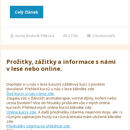
Celý článek
Xenie Bodorík Pilíkova
2776x
0
Komentářů
Prožitky, zážitky a informace s námi
v lese nebo online.
Dopřejte si u nás v lese luxusní zážitkový kurz s pocitem
dovolené. Přehled kurzů u nás v lese klikněte zde:
Živé kurzy u nás v lese zde
.
Zaujala vás v článcích aromaterapie, vonné dýmy, koření nebo
cesta životem? Více do hloubky probírám vše v mých online
kurzech. Přehled mých online kurzů klikněte zde:
Online kurzy zde
. A další přednášky zdarma, nejenom moje, ale i s
různými zajímavými hosty na různá témata mám uložené klikněte
zde:
Přednášky zdarma ke shlédnutí zde
.