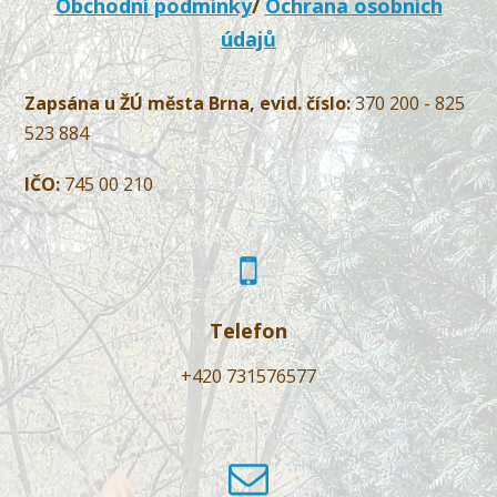
Obchodní podmínky
/
Ochrana osobních
údajů
Zapsána u ŽÚ města Brna, evid. číslo:
370 200 - 825
523 884
IČO:
745 00 210
Telefon
+420 731576577