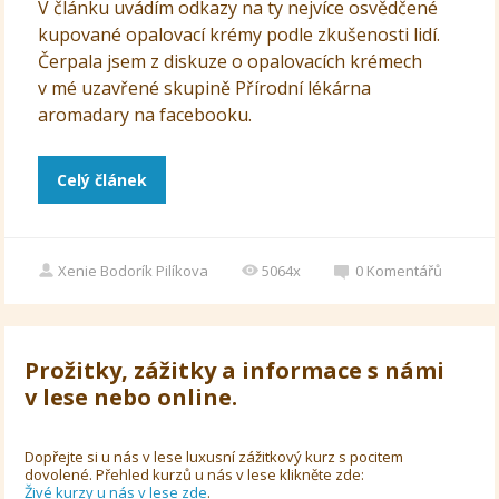
V článku uvádím odkazy na ty nejvíce osvědčené
kupované opalovací krémy podle zkušenosti lidí.
Čerpala jsem z diskuze o opalovacích krémech
v mé uzavřené skupině Přírodní lékárna
aromadary na facebooku.
Celý článek
Xenie Bodorík Pilíkova
5064x
0
Komentářů
Prožitky, zážitky a informace s námi
v lese nebo online.
Dopřejte si u nás v lese luxusní zážitkový kurz s pocitem
dovolené. Přehled kurzů u nás v lese klikněte zde:
Živé kurzy u nás v lese zde
.