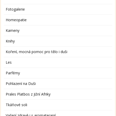
Fotogalerie
Homeopatie
Kameny
Knihy
Koření, mocná pomoc pro tělo i duši
Les
Parfémy
Pohlazení na Duši
Prales Platbos z Jižní Afriky
Tkáňové soli
Vaření zdravě i s aromaterapií