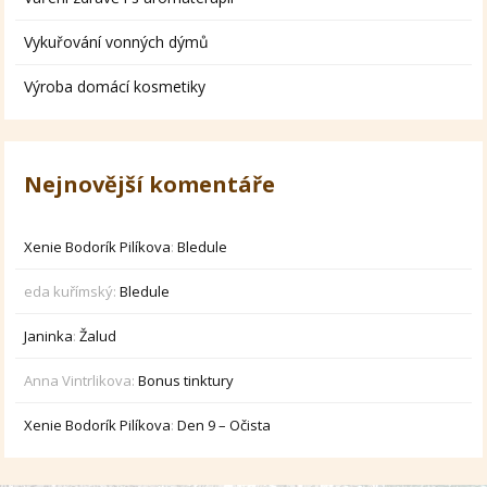
Vykuřování vonných dýmů
Výroba domácí kosmetiky
Nejnovější komentáře
Xenie Bodorík Pilíkova
:
Bledule
eda kuřímský
:
Bledule
Janinka
:
Žalud
Anna Vintrlikova
:
Bonus tinktury
Xenie Bodorík Pilíkova
:
Den 9 – Očista