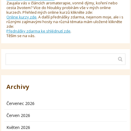
Zaujala vás v článcích aromaterapie, vonné dýmy, koření nebo
cesta životem? Více do hloubky probírám vše v mých online
kurzech. Přehled mých online kurzů klikněte zde:
Online kurzy zde
. A další přednášky zdarma, nejenom moje, ale i s
různými zajímavými hosty na různá témata mám uložené klikněte
zde:
Přednášky zdarma ke shlédnutí zde
.
Těším se na vás.
Archivy
Červenec 2026
Červen 2026
Květen 2026