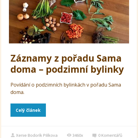
Záznamy z pořadu Sama
doma – podzimní bylinky
Povídání o podzimních bylinkách v pořadu Sama
doma.
Celý článek
Xenie Bodorík Pilíkova
3460x
0
Komentářů