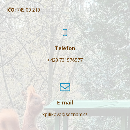
IČO:
745 00 210
Telefon
+420 731576577
E-mail
xpilikova@seznam.cz