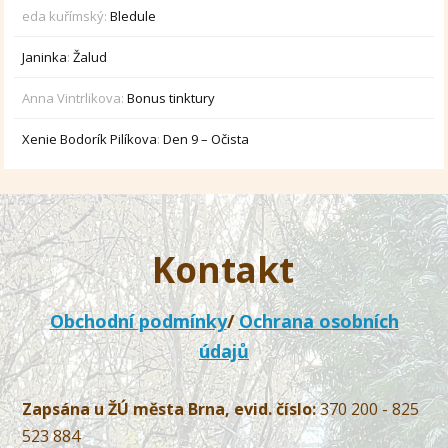
eda kuřímský
:
Bledule
Janinka
:
Žalud
Anna Vintrlikova
:
Bonus tinktury
Xenie Bodorík Pilíkova
:
Den 9 – Očista
Kontakt
Obchodní podmínky
/
Ochrana osobních
údajů
Zapsána u ŽÚ města Brna, evid. číslo:
370 200 - 825
523 884