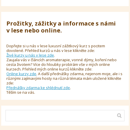
Prožitky, zážitky a informace s námi
v lese nebo online.
Dopřejte si u nás v lese luxusní zážitkový kurz s pocitem
dovolené. Přehled kurzů u nás v lese klikněte zde:
Živé kurzy u nás v lese zde
.
Zaujala vás v článcích aromaterapie, vonné dýmy, koření nebo
cesta životem? Více do hloubky probírám vše v mých online
kurzech. Přehled mých online kurzů klikněte zde:
Online kurzy zde
. A další přednášky zdarma, nejenom moje, ale i s
různými zajímavými hosty na různá témata mám uložené klikněte
zde:
Přednášky zdarma ke shlédnutí zde
.
Těším se na vás.