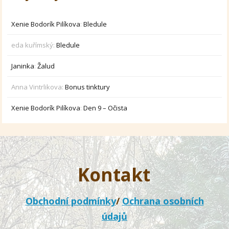
Xenie Bodorík Pilíkova
:
Bledule
eda kuřímský
:
Bledule
Janinka
:
Žalud
Anna Vintrlikova
:
Bonus tinktury
Xenie Bodorík Pilíkova
:
Den 9 – Očista
Kontakt
Obchodní podmínky
/
Ochrana osobních
údajů