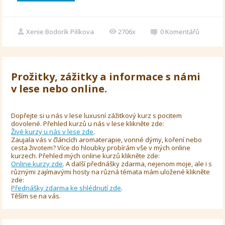
Xenie Bodorík Pilíkova
2706x
0
Komentářů
Prožitky, zážitky a informace s námi
v lese nebo online.
Dopřejte si u nás v lese luxusní zážitkový kurz s pocitem
dovolené. Přehled kurzů u nás v lese klikněte zde:
Živé kurzy u nás v lese zde
.
Zaujala vás v článcích aromaterapie, vonné dýmy, koření nebo
cesta životem? Více do hloubky probírám vše v mých online
kurzech. Přehled mých online kurzů klikněte zde:
Online kurzy zde
. A další přednášky zdarma, nejenom moje, ale i s
různými zajímavými hosty na různá témata mám uložené klikněte
zde:
Přednášky zdarma ke shlédnutí zde
.
Těším se na vás.