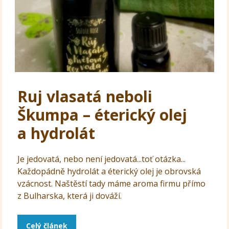
Ruj vlasatá neboli
Škumpa – éterický olej
a hydrolát
Je jedovatá, nebo není jedovatá...toť otázka...
Každopádně hydrolát a éterický olej je obrovská
vzácnost. Naštěstí tady máme aroma firmu přímo
z Bulharska, která ji dováží.
Celý článek