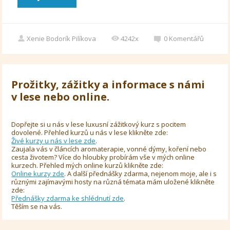
Xenie Bodorík Pilíkova
4242x
0
Komentářů
Prožitky, zážitky a informace s námi
v lese nebo online.
Dopřejte si u nás v lese luxusní zážitkový kurz s pocitem
dovolené. Přehled kurzů u nás v lese klikněte zde:
Živé kurzy u nás v lese zde
.
Zaujala vás v článcích aromaterapie, vonné dýmy, koření nebo
cesta životem? Více do hloubky probírám vše v mých online
kurzech. Přehled mých online kurzů klikněte zde:
Online kurzy zde
. A další přednášky zdarma, nejenom moje, ale i s
různými zajímavými hosty na různá témata mám uložené klikněte
zde:
Přednášky zdarma ke shlédnutí zde
.
Těším se na vás.