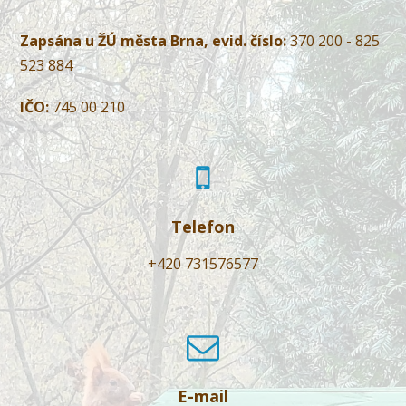
Zapsána u ŽÚ města Brna, evid. číslo:
370 200 - 825
523 884
IČO:
745 00 210
Telefon
+420 731576577
E-mail