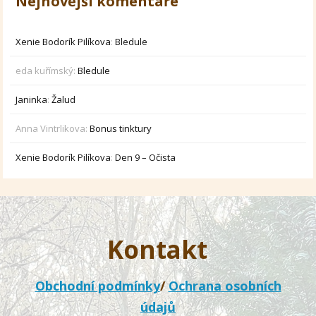
Nejnovější komentáře
Xenie Bodorík Pilíkova
:
Bledule
eda kuřímský
:
Bledule
Janinka
:
Žalud
Anna Vintrlikova
:
Bonus tinktury
Xenie Bodorík Pilíkova
:
Den 9 – Očista
Kontakt
Obchodní podmínky
/
Ochrana osobních
údajů