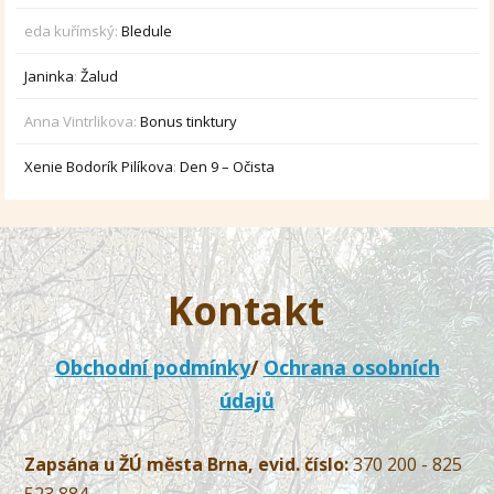
eda kuřímský
:
Bledule
Janinka
:
Žalud
Anna Vintrlikova
:
Bonus tinktury
Xenie Bodorík Pilíkova
:
Den 9 – Očista
Kontakt
Obchodní podmínky
/
Ochrana osobních
údajů
Zapsána u ŽÚ města Brna, evid. číslo:
370 200 - 825
523 884