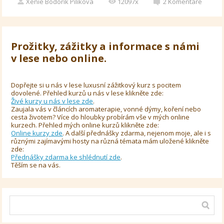
Xenie Bodorík Pilíkova
12097x
2
Komentáře
Prožitky, zážitky a informace s námi
v lese nebo online.
Dopřejte si u nás v lese luxusní zážitkový kurz s pocitem
dovolené. Přehled kurzů u nás v lese klikněte zde:
Živé kurzy u nás v lese zde
.
Zaujala vás v článcích aromaterapie, vonné dýmy, koření nebo
cesta životem? Více do hloubky probírám vše v mých online
kurzech. Přehled mých online kurzů klikněte zde:
Online kurzy zde
. A další přednášky zdarma, nejenom moje, ale i s
různými zajímavými hosty na různá témata mám uložené klikněte
zde:
Přednášky zdarma ke shlédnutí zde
.
Těším se na vás.