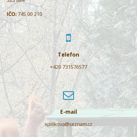
IČO:
745 00 210
Telefon
+420 731576577
E-mail
xpilikova@seznam.cz