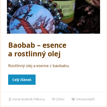
Baobab – esence
a rostlinný olej
Rostlinný olej a esence z baobabu.
Celý článek
Xenie Bodorík Pilíkova
2555x
0
Komentářů