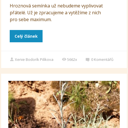
Hroznová semínka už nebudeme vyplivovat
přátelé. Už je zpracujeme a vytěžíme z nich
pro sebe maximum.
Celý článek
Xenie Bodorík Pilíkova
5662x
0
Komentářů