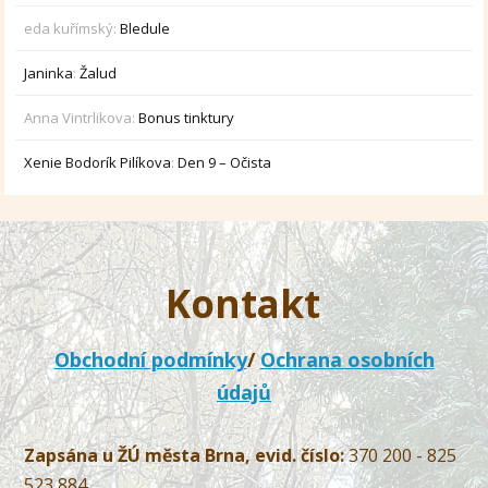
eda kuřímský
:
Bledule
Janinka
:
Žalud
Anna Vintrlikova
:
Bonus tinktury
Xenie Bodorík Pilíkova
:
Den 9 – Očista
Kontakt
Obchodní podmínky
/
Ochrana osobních
údajů
Zapsána u ŽÚ města Brna, evid. číslo:
370 200 - 825
523 884