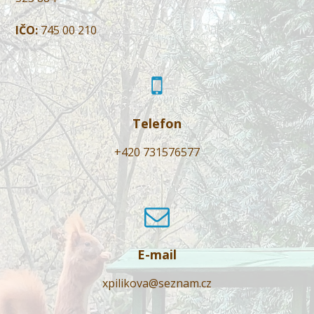
IČO:
745 00 210
Telefon
+420 731576577
E-mail
xpilikova@seznam.cz