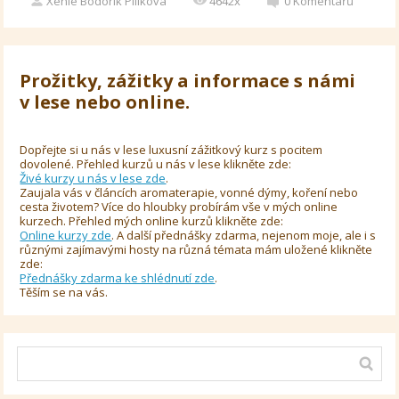
Xenie Bodorík Pilíkova
4642x
0
Komentářů
Prožitky, zážitky a informace s námi
v lese nebo online.
Dopřejte si u nás v lese luxusní zážitkový kurz s pocitem
dovolené. Přehled kurzů u nás v lese klikněte zde:
Živé kurzy u nás v lese zde
.
Zaujala vás v článcích aromaterapie, vonné dýmy, koření nebo
cesta životem? Více do hloubky probírám vše v mých online
kurzech. Přehled mých online kurzů klikněte zde:
Online kurzy zde
. A další přednášky zdarma, nejenom moje, ale i s
různými zajímavými hosty na různá témata mám uložené klikněte
zde:
Přednášky zdarma ke shlédnutí zde
.
Těším se na vás.