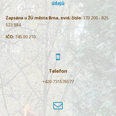
údajů
Zapsána u ŽÚ města Brna, evid. číslo:
370 200 - 825
523 884
IČO:
745 00 210
Telefon
+420 731576577