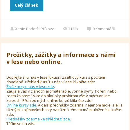
Celý článek
Xenie Bodorík Pilíkova
7122x
0
Komentářů
Prožitky, zážitky a informace s námi
v lese nebo online.
Dopřejte si u nás v lese luxusní zážitkový kurz s pocitem
dovolené. Přehled kurzů u nás v lese klikněte zde:
Živé kurzy u nás v lese zde
.
Zaujala vás v článcích aromaterapie, vonné dýmy, koření nebo
cesta životem? Více do hloubky probírám vše v mých online
kurzech. Přehled mých online kurzů klikněte zde:
Online kurzy zde
. A další přednášky zdarma, nejenom moje, ale i s
různými zajímavými hosty na různá témata mám uložené klikněte
zde:
Přednášky zdarma ke shlédnutí zde
.
Těším se na vás.