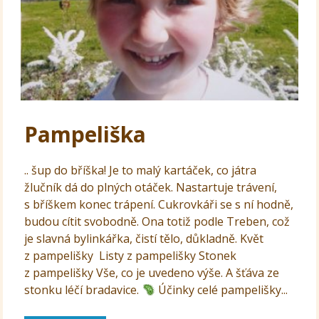
Pampeliška
.. šup do bříška! Je to malý kartáček, co játra
žlučník dá do plných otáček. Nastartuje trávení,
s bříškem konec trápení. Cukrovkáři se s ní hodně,
budou cítit svobodně. Ona totiž podle Treben, což
je slavná bylinkářka, čistí tělo, důkladně. Květ
z pampelišky Listy z pampelišky Stonek
z pampelišky Vše, co je uvedeno výše. A šťáva ze
stonku léčí bradavice.
Účinky celé pampelišky...