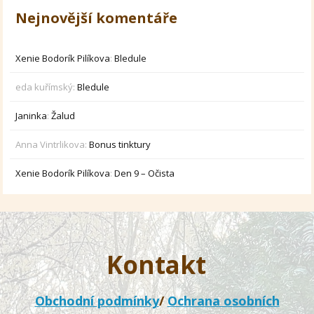
Nejnovější komentáře
Xenie Bodorík Pilíkova
:
Bledule
eda kuřímský
:
Bledule
Janinka
:
Žalud
Anna Vintrlikova
:
Bonus tinktury
Xenie Bodorík Pilíkova
:
Den 9 – Očista
Kontakt
Obchodní podmínky
/
Ochrana osobních