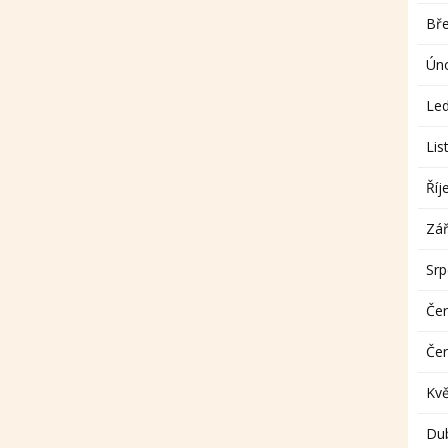
Bř
Ún
Le
Lis
Říj
Zář
Sr
Če
Če
Kv
Du