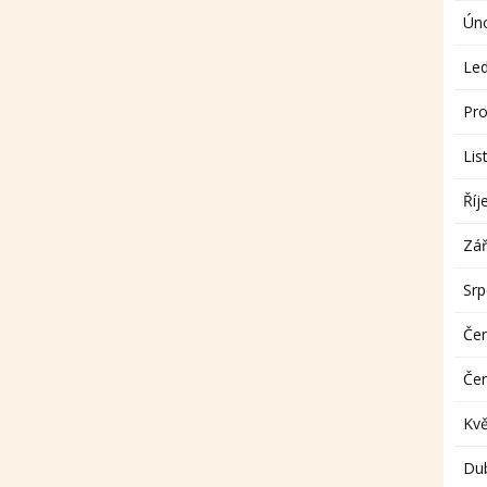
Ún
Le
Pro
Lis
Říj
Zář
Sr
Če
Če
Kv
Du