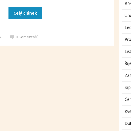
Bř
Celý článek
Ún
Le
x
0
Komentářů
Pro
Lis
Říj
Zář
Sr
Če
Kv
Du