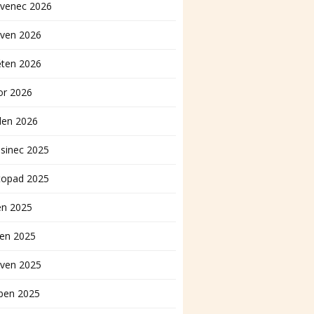
rvenec 2026
rven 2026
ěten 2026
or 2026
den 2026
sinec 2025
topad 2025
en 2025
pen 2025
rven 2025
ben 2025