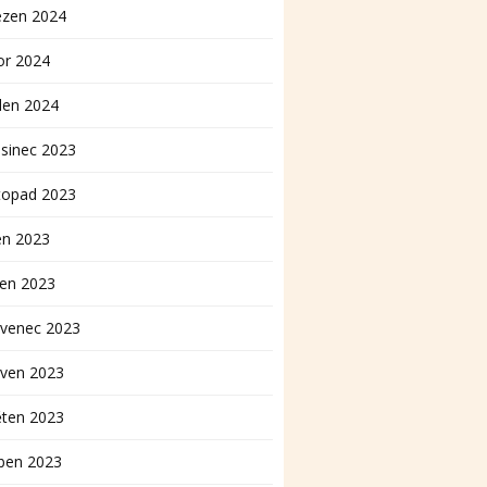
ezen 2024
or 2024
den 2024
sinec 2023
topad 2023
en 2023
pen 2023
rvenec 2023
rven 2023
ěten 2023
ben 2023