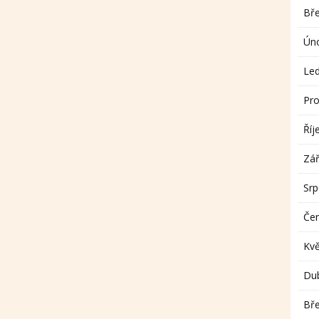
Bř
Ún
Le
Pro
Říj
Zář
Sr
Če
Kv
Du
Bř