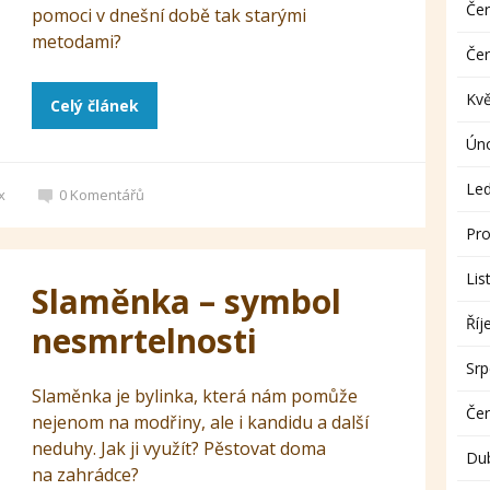
Če
pomoci v dnešní době tak starými
metodami?
Če
Kv
Celý článek
Ún
Le
x
0
Komentářů
Pro
Lis
Slaměnka – symbol
Říj
nesmrtelnosti
Sr
Slaměnka je bylinka, která nám pomůže
Če
nejenom na modřiny, ale i kandidu a další
neduhy. Jak ji využít? Pěstovat doma
Du
na zahrádce?