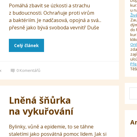
Dop
Pomáhá zbavit se úzkosti a strachu
kur
u n
z budoucnosti. Ochraňuje proti virům
Živ
a baktériím. Je nadčasová, opojná a svá...
Zau
dým
přesně jako bývá svoboda vevnitř Duše
do 
kur
kli
Onl
Celý článek
zda
zaj
ulo
Pře
Těš
x
0
Komentářů
Lněná šňůrka
na vykuřování
A
Bylinky, vůně a epidemie, to se táhne
staletími jako posvátná pomoc lidem. Jak si