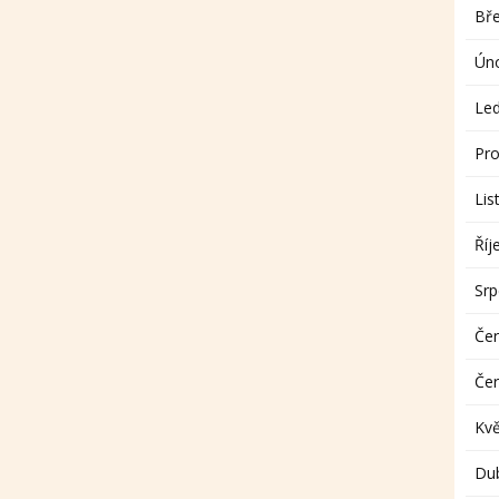
Bř
Ún
Le
Pro
Lis
Říj
Sr
Če
Če
Kv
Du