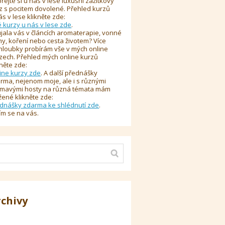
řejte si u nás v lese luxusní zážitkový
z s pocitem dovolené. Přehled kurzů
ás v lese klikněte zde:
é kurzy u nás v lese zde
.
jala vás v článcích aromaterapie, vonné
y, koření nebo cesta životem? Více
hloubky probírám vše v mých online
zech. Přehled mých online kurzů
kněte zde:
ine kurzy zde
. A další přednášky
rma, nejenom moje, ale i s různými
ímavými hosty na různá témata mám
žené klikněte zde:
dnášky zdarma ke shlédnutí zde
.
ím se na vás.
rchivy