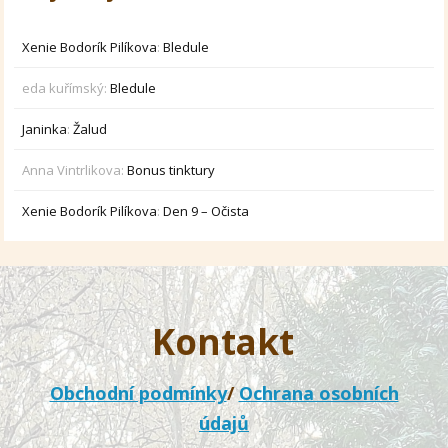
Xenie Bodorík Pilíkova
:
Bledule
eda kuřímský
:
Bledule
Janinka
:
Žalud
Anna Vintrlikova
:
Bonus tinktury
Xenie Bodorík Pilíkova
:
Den 9 – Očista
Kontakt
Obchodní podmínky
/
Ochrana osobních
údajů