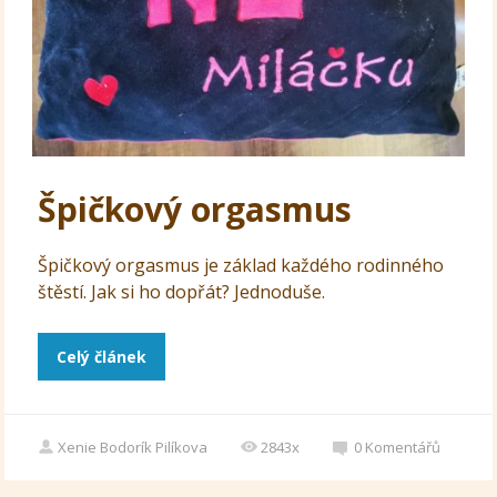
Špičkový orgasmus
Špičkový orgasmus je základ každého rodinného
štěstí. Jak si ho dopřát? Jednoduše.
Celý článek
Xenie Bodorík Pilíkova
2843x
0
Komentářů