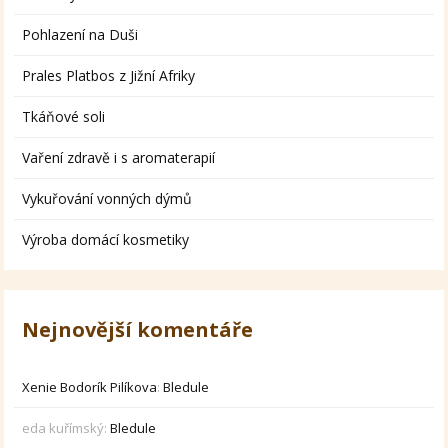
Pohlazení na Duši
Prales Platbos z Jižní Afriky
Tkáňové soli
Vaření zdravě i s aromaterapií
Vykuřování vonných dýmů
Výroba domácí kosmetiky
Nejnovější komentáře
Xenie Bodorík Pilíkova
:
Bledule
eda kuřímský
:
Bledule