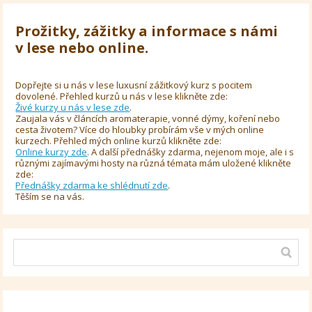
Prožitky, zážitky a informace s námi
v lese nebo online.
Dopřejte si u nás v lese luxusní zážitkový kurz s pocitem
dovolené. Přehled kurzů u nás v lese klikněte zde:
Živé kurzy u nás v lese zde
.
Zaujala vás v článcích aromaterapie, vonné dýmy, koření nebo
cesta životem? Více do hloubky probírám vše v mých online
kurzech. Přehled mých online kurzů klikněte zde:
Online kurzy zde
. A další přednášky zdarma, nejenom moje, ale i s
různými zajímavými hosty na různá témata mám uložené klikněte
zde:
Přednášky zdarma ke shlédnutí zde
.
Těším se na vás.