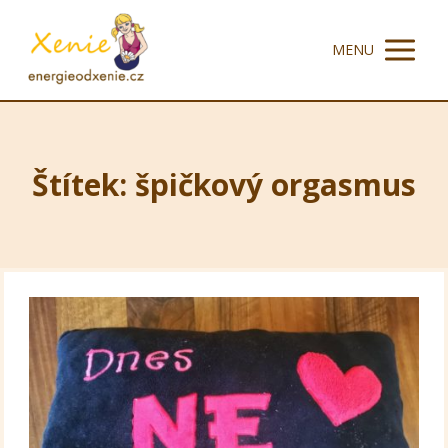
MENU
Štítek: špičkový orgasmus