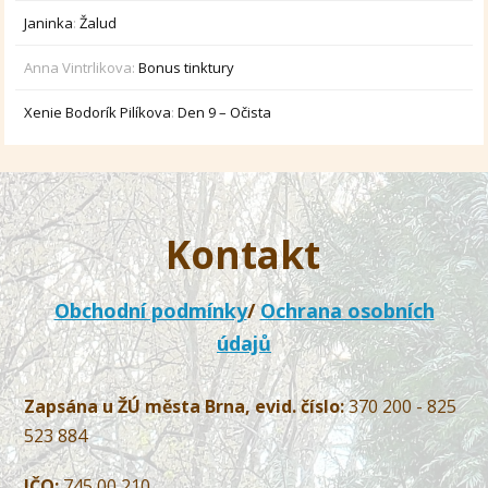
Janinka
:
Žalud
Anna Vintrlikova
:
Bonus tinktury
Xenie Bodorík Pilíkova
:
Den 9 – Očista
Kontakt
Obchodní podmínky
/
Ochrana osobních
údajů
Zapsána u ŽÚ města Brna, evid. číslo:
370 200 - 825
523 884
IČO:
745 00 210