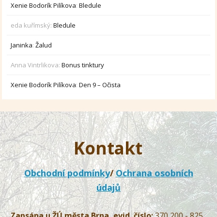
Xenie Bodorík Pilíkova
:
Bledule
eda kuřímský
:
Bledule
Janinka
:
Žalud
Anna Vintrlikova
:
Bonus tinktury
Xenie Bodorík Pilíkova
:
Den 9 – Očista
Kontakt
Obchodní podmínky
/
Ochrana osobních
údajů
Zapsána u ŽÚ města Brna, evid. číslo:
370 200 - 825