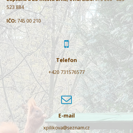
523 884
IČO:
745 00 210
Telefon
+420 731576577
E-mail
xpilikova@seznam.cz