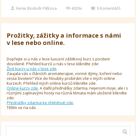
Xenie Bodorík Pilíkova
4029x
0
Komentářů
Prožitky, zážitky a informace s námi
v lese nebo online.
Dopřejte si u nás v lese luxusní zážitkový kurz s pocitem
dovolené. Přehled kurzů u nás v lese klikněte zde:
Živé kurzy u nás v lese zde
.
Zaujala vás v článcích aromaterapie, vonné dýmy, koření nebo
cesta životem? Více do hloubky probírám vše v mých online
kurzech. Přehled mých online kurzů klikněte zde:
Online kurzy zde
. A další přednášky zdarma, nejenom moje, ale i s
různými zajímavými hosty na různá témata mám uložené klikněte
zde:
Přednášky zdarma ke shlédnutí zde
.
Těším se na vás.