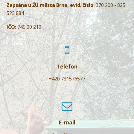
Zapsána u ŽÚ města Brna, evid. číslo:
370 200 - 825
523 884
IČO:
745 00 210
Telefon
+420 731576577
E-mail