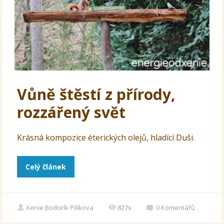
Vůně štěstí z přírody,
rozzářený svět
Krásná kompozice éterických olejů, hladící Duši.
Celý článek
Xenie Bodorík Pilíkova
827x
0
Komentářů