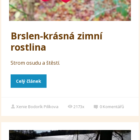
Brslen-krásná zimní
rostlina
Strom osudu a štěstí.
Celý článek
Xenie Bodorík Pilíkova
2173x
0
Komentářů