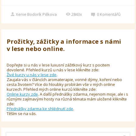
Xenie Bodorík Pilíkova
2843x
0
Komentářů
Prožitky, zážitky a informace s námi
v lese nebo online.
Dopřejte si u nás v lese luxusní zážitkový kurz s pocitem
dovolené. Přehled kurzů u nás v lese klikněte zde:
Živé kurzy u nás v lese zde
.
Zaujala vás v článcích aromaterapie, vonné dýmy, koření nebo
cesta životem? Více do hloubky probírám vše v mých online
kurzech. Přehled mých online kurzů klikněte zde:
Online kurzy zde
. A další přednášky zdarma, nejenom moje, ale i s
různými zajímavými hosty na různá témata mám uložené klikněte
zde:
Přednášky zdarma ke shlédnutí zde
.
Těším se na vás.