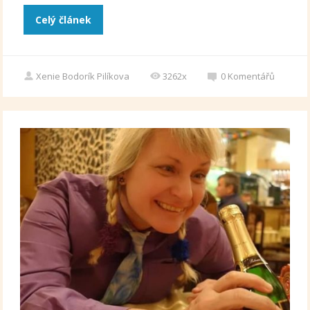
Celý článek
Xenie Bodorík Pilíkova
3262x
0
Komentářů