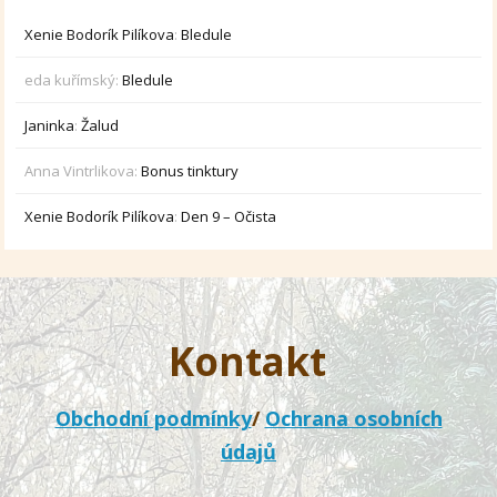
Xenie Bodorík Pilíkova
:
Bledule
eda kuřímský
:
Bledule
Janinka
:
Žalud
Anna Vintrlikova
:
Bonus tinktury
Xenie Bodorík Pilíkova
:
Den 9 – Očista
Kontakt
Obchodní podmínky
/
Ochrana osobních
údajů