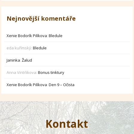
Nejnovější komentáře
Xenie Bodorík Pilíkova
:
Bledule
eda kuřímský
:
Bledule
Janinka
:
Žalud
Anna Vintrlikova
:
Bonus tinktury
Xenie Bodorík Pilíkova
:
Den 9 – Očista
Kontakt