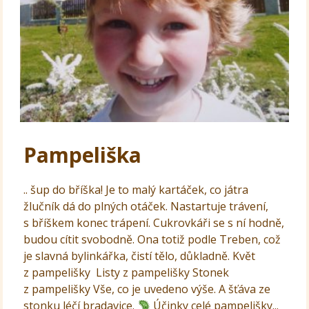
Pampeliška
.. šup do bříška! Je to malý kartáček, co játra
žlučník dá do plných otáček. Nastartuje trávení,
s bříškem konec trápení. Cukrovkáři se s ní hodně,
budou cítit svobodně. Ona totiž podle Treben, což
je slavná bylinkářka, čistí tělo, důkladně. Květ
z pampelišky Listy z pampelišky Stonek
z pampelišky Vše, co je uvedeno výše. A šťáva ze
stonku léčí bradavice.
Účinky celé pampelišky...