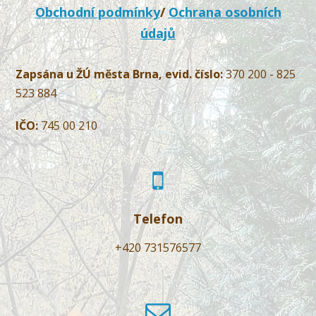
Obchodní podmínky
/
Ochrana osobních
údajů
Zapsána u ŽÚ města Brna, evid. číslo:
370 200 - 825
523 884
IČO:
745 00 210
Telefon
+420 731576577