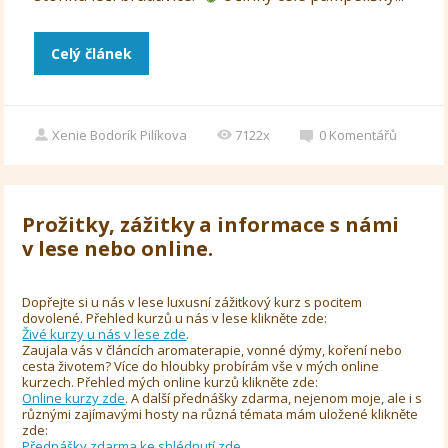
Celý článek
Xenie Bodorík Pilíkova
7122x
0
Komentářů
Prožitky, zážitky a informace s námi
v lese nebo online.
Dopřejte si u nás v lese luxusní zážitkový kurz s pocitem
dovolené. Přehled kurzů u nás v lese klikněte zde:
Živé kurzy u nás v lese zde
.
Zaujala vás v článcích aromaterapie, vonné dýmy, koření nebo
cesta životem? Více do hloubky probírám vše v mých online
kurzech. Přehled mých online kurzů klikněte zde:
Online kurzy zde
. A další přednášky zdarma, nejenom moje, ale i s
různými zajímavými hosty na různá témata mám uložené klikněte
zde:
Přednášky zdarma ke shlédnutí zde
.