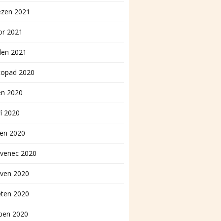
ezen 2021
or 2021
den 2021
topad 2020
en 2020
í 2020
pen 2020
rvenec 2020
rven 2020
ěten 2020
ben 2020