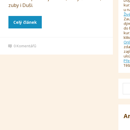
Dop
zuby i Duši.
kur
u n
Živ
Zau
Celý článek
dým
do 
kur
kli
Onl
0
Komentářů
zda
zaj
ulo
Pře
Těš
A