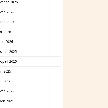
rvenec 2026
rven 2026
ěten 2026
or 2026
den 2026
sinec 2025
topad 2025
en 2025
pen 2025
rven 2025
ben 2025