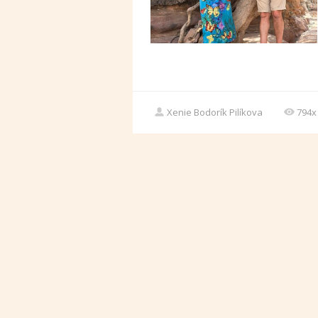
Xenie Bodorík Pilíkova
794x