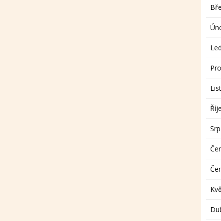
Bř
Ún
Le
Pro
Lis
Říj
Sr
Če
Če
Kv
Du