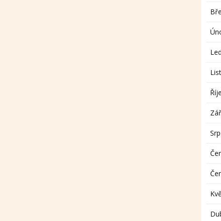
Bř
Ún
Le
Lis
Říj
Zář
Sr
Če
Če
Kv
Du