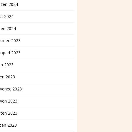
ezen 2024
or 2024
den 2024
sinec 2023
topad 2023
en 2023
pen 2023
rvenec 2023
rven 2023
ěten 2023
ben 2023