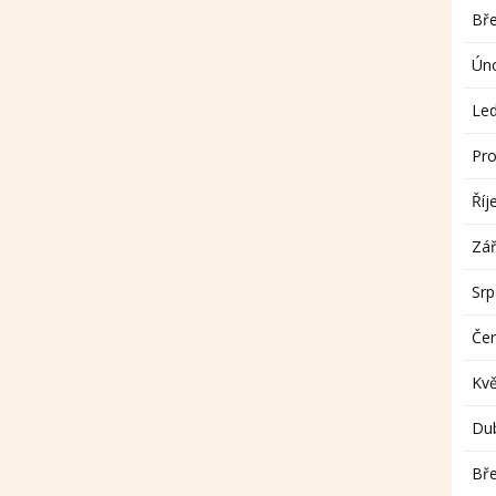
Bř
Ún
Le
Pro
Říj
Zář
Sr
Če
Kv
Du
Bř