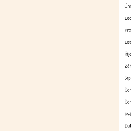
Ún
Le
Pro
Lis
Říj
Zář
Sr
Če
Če
Kv
Du