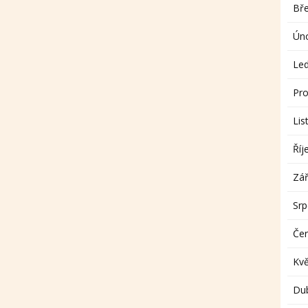
Bř
Ún
Le
Pro
Lis
Říj
Zář
Sr
Če
Kv
Du