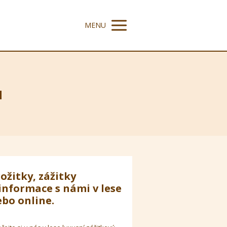
MENU
u
ožitky, zážitky
informace s námi v lese
bo online.