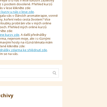
řejte si u nás v lese luxusní zážitkový
z s pocitem dovolené. Přehled kurzů
ás v lese klikněte zde:
é kurzy u nás v lese zde
.
jala vás v článcích aromaterapie, vonné
y, koření nebo cesta životem? Více
hloubky probírám vše v mých online
zech. Přehled mých online kurzů
kněte zde:
ine kurzy zde
. A další přednášky
rma, nejenom moje, ale i s různými
ímavými hosty na různá témata mám
žené klikněte zde:
dnášky zdarma ke shlédnutí zde
.
ím se na vás.
rchivy