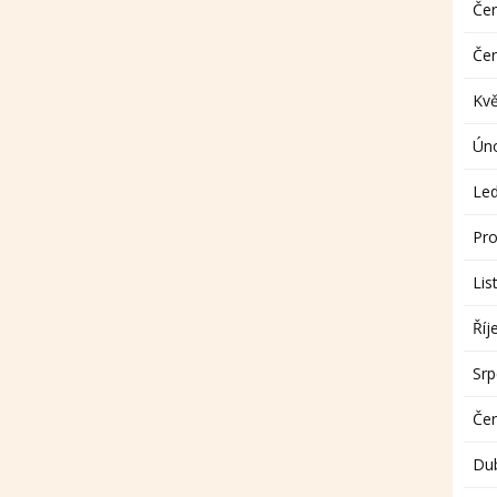
Če
Če
Kv
Ún
Le
Pro
Lis
Říj
Sr
Če
Du