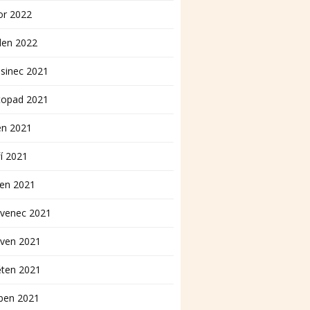
or 2022
den 2022
sinec 2021
topad 2021
en 2021
í 2021
pen 2021
rvenec 2021
rven 2021
ěten 2021
ben 2021