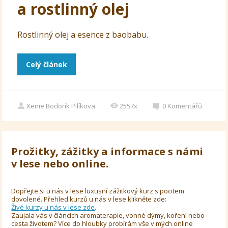
a rostlinný olej
Rostlinný olej a esence z baobabu.
Celý článek
Xenie Bodorík Pilíkova
2557x
0
Komentářů
Prožitky, zážitky a informace s námi
v lese nebo online.
Dopřejte si u nás v lese luxusní zážitkový kurz s pocitem
dovolené. Přehled kurzů u nás v lese klikněte zde:
Živé kurzy u nás v lese zde
.
Zaujala vás v článcích aromaterapie, vonné dýmy, koření nebo
cesta životem? Více do hloubky probírám vše v mých online