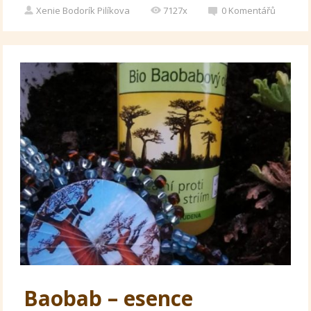
Xenie Bodorík Pilíkova
7127x
0
Komentářů
Baobab – esence