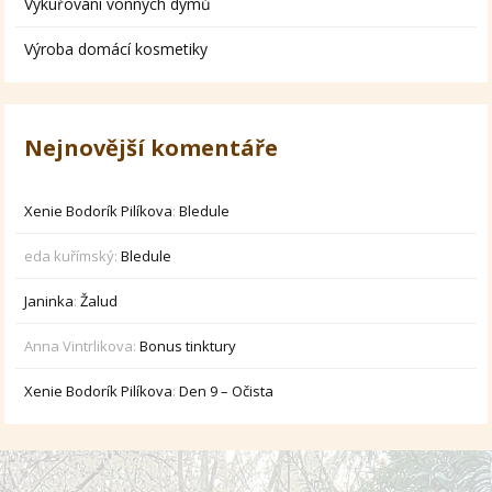
Vykuřování vonných dýmů
Výroba domácí kosmetiky
Nejnovější komentáře
Xenie Bodorík Pilíkova
:
Bledule
eda kuřímský
:
Bledule
Janinka
:
Žalud
Anna Vintrlikova
:
Bonus tinktury
Xenie Bodorík Pilíkova
:
Den 9 – Očista