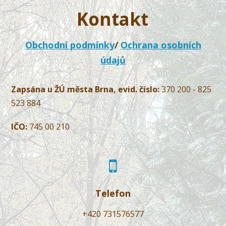
Kontakt
Obchodní podmínky
/
Ochrana osobních
údajů
Zapsána u ŽÚ města Brna, evid. číslo:
370 200 - 825
523 884
IČO:
745 00 210
Telefon
+420 731576577